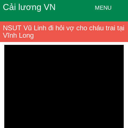
Cải lương VN
MENU
NSUT Vũ Linh đi hỏi vợ cho cháu trai tại
Vĩnh Long