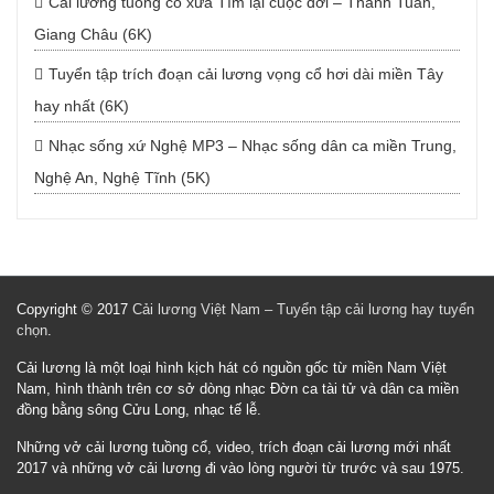
Cải lương tuồng cổ xưa Tìm lại cuộc đời – Thanh Tuấn,
Giang Châu (6K)
Tuyển tập trích đoạn cải lương vọng cổ hơi dài miền Tây
hay nhất (6K)
Nhạc sống xứ Nghệ MP3 – Nhạc sống dân ca miền Trung,
Nghệ An, Nghệ Tĩnh (5K)
Copyright © 2017
Cải lương Việt Nam – Tuyển tập cải lương hay tuyển
chọn
.
Cải lương là một loại hình kịch hát có nguồn gốc từ miền Nam Việt
Nam, hình thành trên cơ sở dòng nhạc Đờn ca tài tử và dân ca miền
đồng bằng sông Cửu Long, nhạc tế lễ.
Những vở cải lương tuồng cổ, video, trích đoạn cải lương mới nhất
2017 và những vở cải lương đi vào lòng người từ trước và sau 1975.