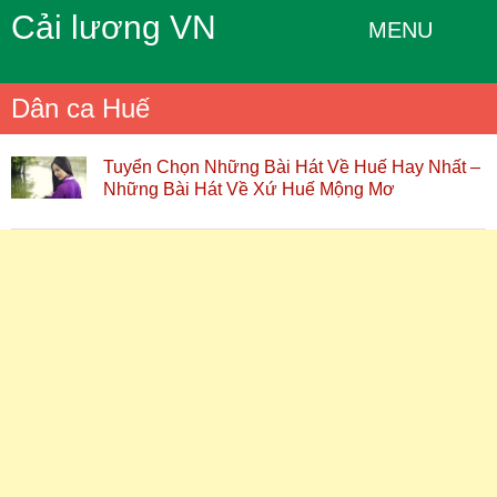
Cải lương VN
MENU
Dân ca Huế
Tuyển Chọn Những Bài Hát Về Huế Hay Nhất –
Những Bài Hát Về Xứ Huế Mộng Mơ