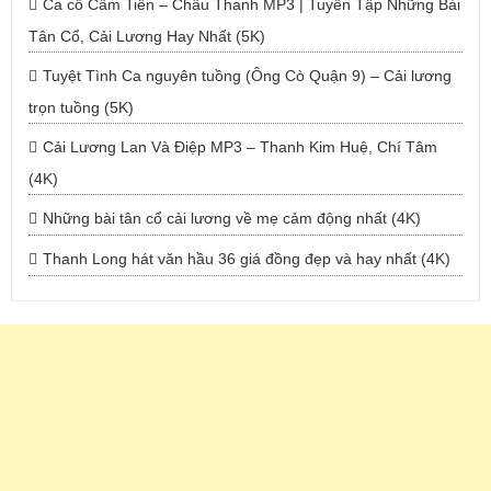
Ca cổ Cẩm Tiên – Châu Thanh MP3 | Tuyển Tập Những Bài
Tân Cổ, Cải Lương Hay Nhất (5K)
Tuyệt Tình Ca nguyên tuồng (Ông Cò Quận 9) – Cải lương
trọn tuồng (5K)
Cải Lương Lan Và Điệp MP3 – Thanh Kim Huệ, Chí Tâm
(4K)
Những bài tân cổ cải lương về mẹ cảm động nhất (4K)
Thanh Long hát văn hầu 36 giá đồng đẹp và hay nhất (4K)