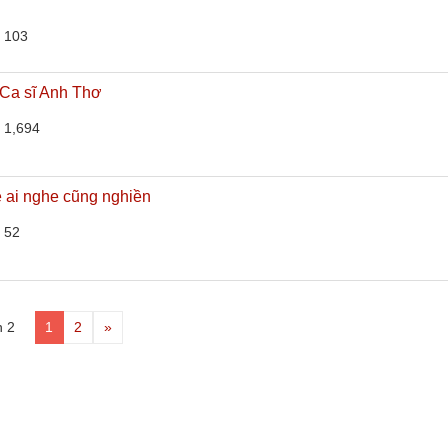
 103
 Ca sĩ Anh Thơ
 1,694
 ai nghe cũng nghiền
 52
n 2
1
2
»