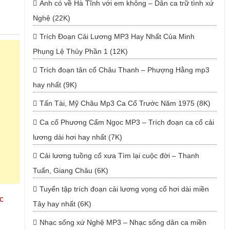
Anh có về Hà Tĩnh với em không – Dân ca trữ tình xứ
Nghệ (22K)
Trích Đoạn Cải Lương MP3 Hay Nhất Của Minh
Phụng Lệ Thủy Phần 1 (12K)
Trích đoạn tân cổ Châu Thanh – Phượng Hằng mp3
hay nhất (9K)
Tấn Tài, Mỹ Châu Mp3 Ca Cổ Trước Năm 1975 (8K)
Ca cổ Phương Cẩm Ngọc MP3 – Trích đoạn ca cổ cải
lương dài hơi hay nhất (7K)
Cải lương tuồng cổ xưa Tìm lại cuộc đời – Thanh
Tuấn, Giang Châu (6K)
Tuyển tập trích đoạn cải lương vọng cổ hơi dài miền
c
Tây hay nhất (6K)
Nhạc sống xứ Nghệ MP3 – Nhạc sống dân ca miền