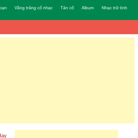
đoạn
Vầng trăng cổ nhạc
Tân cổ
Album
Nhạc trữ tình
Hay