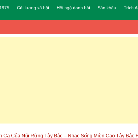
 1975
Cải lương xã hội
Hội ngộ danh hài
Sân khấu
Trích 
 Ca Của Núi Rừng Tây Bắc – Nhạc Sống Miền Cao Tây Bắc 