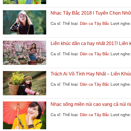
Nhạc Tây Bắc 2018 l Tuyển Chọn Nhữ
Ca sĩ:
Thể loại:
Dân ca Tây Bắc
Lượt nghe:
Liên khúc dân ca hay nhất 2017/ Liên k
Ca sĩ:
Thể loại:
Dân ca Tây Bắc
Lượt nghe:
Trách Ai Vô Tình Hay Nhất – Liên Khú
Ca sĩ:
Thể loại:
Dân ca Tây Bắc
Lượt nghe:
Nhạc sống miền núi cao vang cả núi r
Ca sĩ:
Thể loại:
Dân ca Tây Bắc
Lượt nghe: