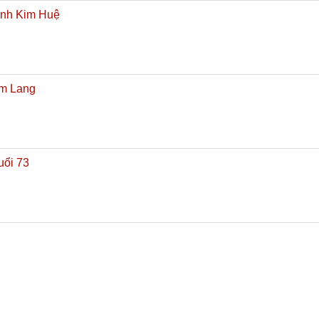
anh Kim Huệ
am Lang
uổi 73