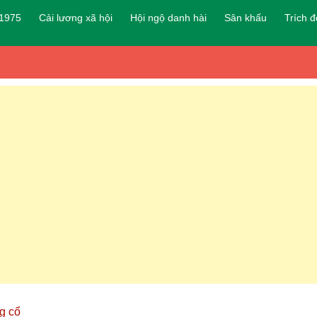
 1975
Cải lương xã hội
Hội ngộ danh hài
Sân khấu
Trích 
g cổ