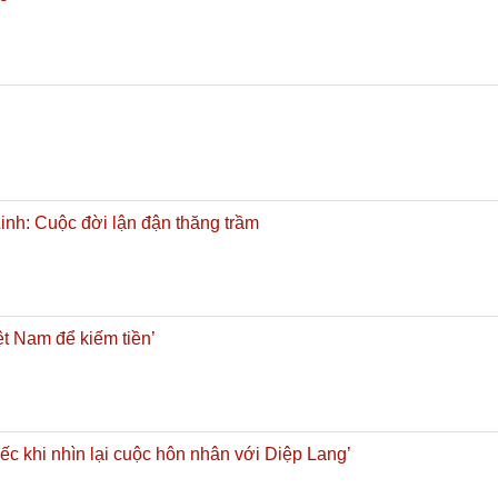
nh: Cuộc đời lận đận thăng trầm
t Nam để kiếm tiền’
ếc khi nhìn lại cuộc hôn nhân với Diệp Lang’