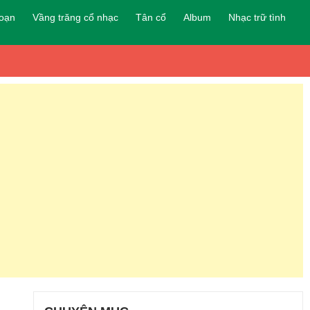
đoạn
Vầng trăng cổ nhạc
Tân cổ
Album
Nhạc trữ tình