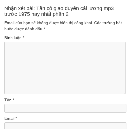
(Lượt nghe: 234)
(Lượt nghe: 994)
Nhận xét bài: Tân cổ giao duyên cải lương mp3
trước 1975 hay nhất phần 2
Email của bạn sẽ không được hiển thị công khai.
Các trường bắt
buộc được đánh dấu
*
Bình luận
*
Tên
*
Email
*