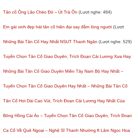
Tân cổ Ông Lão Chèo Đò – Út Trà Ôn
(Lượt nghe: 484)
Em gái xinh đẹp hát tân cổ hiện đại say đắm lòng người
(Lượt
nghe: 276)
Những Bài Tân Cổ Hay Nhất NSUT Thanh Ngân
(Lượt nghe: 529)
Tuyển Chọn Tân Cổ Giao Duyên, Trích Đoạn Cải Lương Xưa Hay
Nhất Được Nghe Nhiều Nhất Trước 1975
Những Bài Tân Cổ Giao Duyên Miền Tây Nam Bộ Hay Nhất –
(Lượt nghe: 472)
Tuyển Tập Tân Cổ Cải Lương Đặc Sắc
Tuyển Chọn Tân Cổ Giao Duyên Hay Nhất – Những Bài Tân Cổ
(Lượt nghe: 319)
Cải Lương Hay Nhất
Tân Cổ Hơi Dài Cao Vút, Trích Đoạn Cải Lương Hay Nhất Của
(Lượt nghe: 216)
Nhiều Nghệ Sĩ Hơi Dài Nghe Nhiều Nhất
Bông Hồng Cài Áo – Tuyển Chọn Tân Cổ Giao Duyên, Trích Đoạn
(Lượt nghe: 208)
Cải Lương Hay Dễ Nghe Mà Cũng Dễ Ngủ
Ca Cổ Về Quê Ngoại – Nghệ Sĩ Thanh Nhường ft Lâm Ngọc Hoa