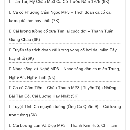
Tấn Tài, Mỹ Châu Mp3 Ca Cổ Trước Năm 1975 (8K)
Ca cổ Phương Cẩm Ngọc MP3 – Trích đoạn ca cổ cải
lương dài hơi hay nhất (7K)
Cải lương tuồng cổ xưa Tìm lại cuộc đời – Thanh Tuấn,
Giang Châu (6K)
Tuyển tập trích đoạn cải lương vọng cổ hơi dài miền Tây
hay nhất (6K)
Nhạc sống xứ Nghệ MP3 – Nhạc sống dân ca miền Trung,
Nghệ An, Nghệ Tĩnh (5K)
Ca cổ Cẩm Tiên – Châu Thanh MP3 | Tuyển Tập Những
Bài Tân Cổ, Cải Lương Hay Nhất (5K)
Tuyệt Tình Ca nguyên tuồng (Ông Cò Quận 9) – Cải lương
trọn tuồng (5K)
Cải Lương Lan Và Điệp MP3 – Thanh Kim Huệ, Chí Tâm