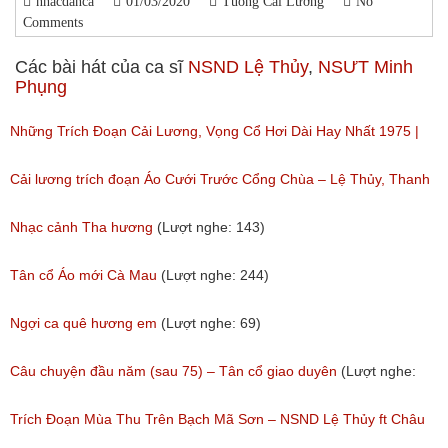
nhacdanca
01/03/2020
Tuồng Cải Lương
No
Comments
Các bài hát của ca sĩ
NSND Lệ Thủy
,
NSƯT Minh
Phụng
Những Trích Đoạn Cải Lương, Vọng Cổ Hơi Dài Hay Nhất 1975 |
Cải Lương Tấn Tài, Lệ Thủy, Minh Phụng
Cải lương trích đoạn Áo Cưới Trước Cổng Chùa – Lệ Thủy, Thanh
(Lượt nghe: 511)
Nguyệt
Nhạc cảnh Tha hương
(Lượt nghe: 143)
(Lượt nghe: 541)
Tân cổ Áo mới Cà Mau
(Lượt nghe: 244)
Ngợi ca quê hương em
(Lượt nghe: 69)
Câu chuyện đầu năm (sau 75) – Tân cổ giao duyên
(Lượt nghe:
557)
Trích Đoạn Mùa Thu Trên Bạch Mã Sơn – NSND Lệ Thủy ft Châu