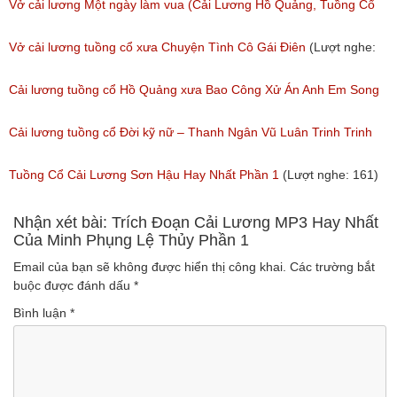
Vở cải lương Một ngày làm vua (Cải Lương Hồ Quảng, Tuồng Cổ
Xưa)
Vở cải lương tuồng cổ xưa Chuyện Tình Cô Gái Điên
(Lượt nghe:
(Lượt nghe: 216)
146)
Cải lương tuồng cổ Hồ Quảng xưa Bao Công Xử Án Anh Em Song
Sinh
Cải lương tuồng cổ Đời kỹ nữ – Thanh Ngân Vũ Luân Trinh Trinh
(Lượt nghe: 229)
Cải Lương Hồ Quảng
Tuồng Cổ Cải Lương Sơn Hậu Hay Nhất Phần 1
(Lượt nghe: 161)
(Lượt nghe: 157)
Nhận xét bài: Trích Đoạn Cải Lương MP3 Hay Nhất
Của Minh Phụng Lệ Thủy Phần 1
Email của bạn sẽ không được hiển thị công khai.
Các trường bắt
buộc được đánh dấu
*
Bình luận
*