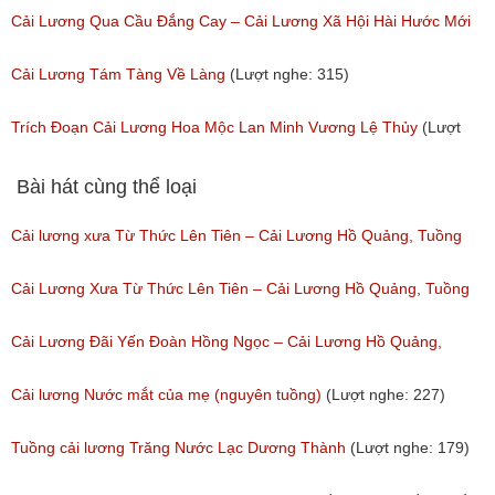
Thanh, Tô Châu, Chí Bảo
Cải Lương Qua Cầu Đắng Cay – Cải Lương Xã Hội Hài Hước Mới
(Lượt nghe: 719)
Hay
Cải Lương Tám Tàng Về Làng
(Lượt nghe: 315)
(Lượt nghe: 399)
Trích Đoạn Cải Lương Hoa Mộc Lan Minh Vương Lệ Thủy
(Lượt
nghe: 375)
Bài hát cùng thể loại
Cải lương xưa Từ Thức Lên Tiên – Cải Lương Hồ Quảng, Tuồng
Cổ
Cải Lương Xưa Từ Thức Lên Tiên – Cải Lương Hồ Quảng, Tuồng
(Lượt nghe: 259)
Cổ
Cải Lương Đãi Yến Đoàn Hồng Ngọc – Cải Lương Hồ Quảng,
(Lượt nghe: 505)
Tuồng Cổ
Cải lương Nước mắt của mẹ (nguyên tuồng)
(Lượt nghe: 227)
(Lượt nghe: 243)
Tuồng cải lương Trăng Nước Lạc Dương Thành
(Lượt nghe: 179)