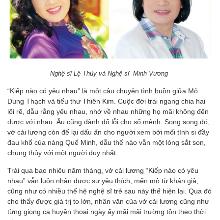
Nghệ sĩ Lệ Thủy và Nghệ sĩ Minh Vương
“Kiếp nào có yêu nhau” là một câu chuyện tình buồn giữa Mộ
Dung Thạch và tiểu thư Thiên Kim. Cuộc đời trái ngang chia hai
lối rẽ, dẫu rằng yêu nhau, nhớ về nhau những họ mãi không đến
được với nhau. Âu cũng đành đổ lỗi cho số mệnh. Song song đó,
vở cải lương còn để lại dấu ấn cho người xem bởi mối tình si đầy
đau khổ của nàng Quế Minh, dẫu thế nào vẫn một lòng sắt son,
chung thủy với một người duy nhất.
Trải qua bao nhiêu năm tháng, vở cải lương “Kiếp nào có yêu
nhau” vẫn luôn nhận được sự yêu thích, mến mộ từ khán giả,
cũng như có nhiều thế hệ nghệ sĩ trẻ sau này thể hiện lại. Qua đó
cho thấy được giá trị to lớn, nhân văn của vở cải lương cũng như
từng giọng ca huyền thoại ngày ấy mãi mãi trường tồn theo thời