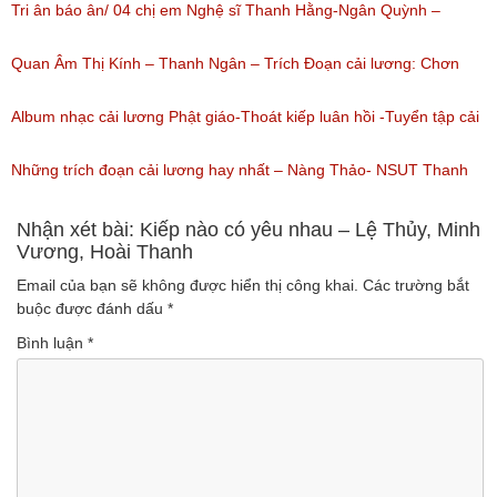
(Lượt nghe: 1,226)
nguyên tuồng
Tri ân báo ân/ 04 chị em Nghệ sĩ Thanh Hằng-Ngân Quỳnh –
(Lượt nghe: 864)
Thanh Ngọc – NSƯT Thanh Ngân
Quan Âm Thị Kính – Thanh Ngân – Trích Đoạn cải lương: Chơn
(Lượt nghe: 527)
Tâm 6
Album nhạc cải lương Phật giáo-Thoát kiếp luân hồi -Tuyển tập cải
(Lượt nghe: 622)
lương NSUT Thanh Ngân hay nhất
Những trích đoạn cải lương hay nhất – Nàng Thảo- NSUT Thanh
(Lượt nghe: 606)
Ngân
Nhận xét bài: Kiếp nào có yêu nhau – Lệ Thủy, Minh
Vương, Hoài Thanh
(Lượt nghe: 149)
Email của bạn sẽ không được hiển thị công khai.
Các trường bắt
buộc được đánh dấu
*
Bình luận
*