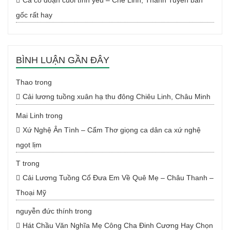
Ca cổ đoạn cuối tình yêu – Chế Linh, Thanh Tuyền bản
gốc rất hay
BÌNH LUẬN GẦN ĐÂY
Thao
trong
Cải lương tuồng xuân hạ thu đông Chiêu Linh, Châu Minh
Mai Linh
trong
Xứ Nghệ Ân Tình – Cẩm Thơ giọng ca dân ca xứ nghệ
ngọt lịm
T
trong
Cải Lương Tuồng Cổ Đưa Em Về Quê Mẹ – Châu Thanh –
Thoại Mỹ
nguyễn đức thính
trong
Hát Chầu Văn Nghĩa Mẹ Công Cha Đinh Cương Hay Chọn