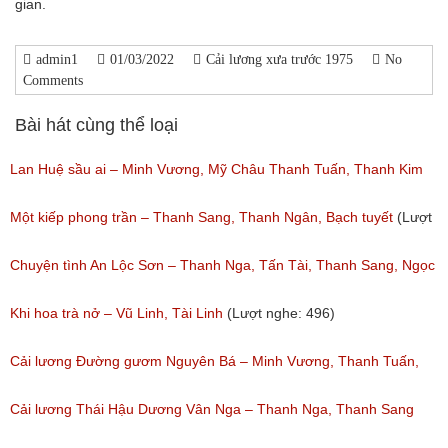
gian.
admin1
01/03/2022
Cải lương xưa trước 1975
No
Comments
Bài hát cùng thể loại
Lan Huệ sầu ai – Minh Vương, Mỹ Châu Thanh Tuấn, Thanh Kim
Huệ
Một kiếp phong trần – Thanh Sang, Thanh Ngân, Bạch tuyết
(Lượt
(Lượt nghe: 2,626)
nghe: 924)
Chuyện tình An Lộc Sơn – Thanh Nga, Tấn Tài, Thanh Sang, Ngọc
Giàu
Khi hoa trà nở – Vũ Linh, Tài Linh
(Lượt nghe: 496)
(Lượt nghe: 1,251)
Cải lương Đường gươm Nguyên Bá – Minh Vương, Thanh Tuấn,
Thanh Kim Huệ, Chí Tâm, Thanh Sang
Cải lương Thái Hậu Dương Vân Nga – Thanh Nga, Thanh Sang