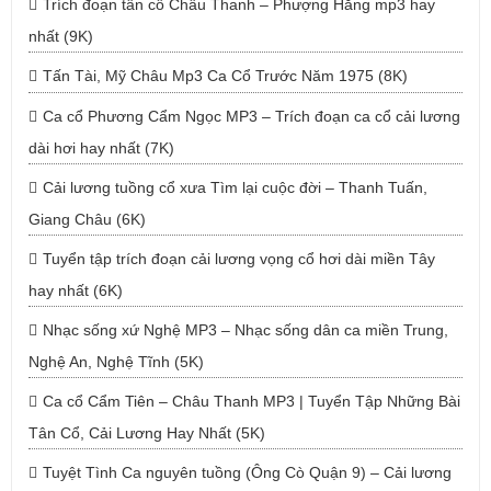
Trích đoạn tân cổ Châu Thanh – Phượng Hằng mp3 hay
nhất (9K)
Tấn Tài, Mỹ Châu Mp3 Ca Cổ Trước Năm 1975 (8K)
Ca cổ Phương Cẩm Ngọc MP3 – Trích đoạn ca cổ cải lương
dài hơi hay nhất (7K)
Cải lương tuồng cổ xưa Tìm lại cuộc đời – Thanh Tuấn,
Giang Châu (6K)
Tuyển tập trích đoạn cải lương vọng cổ hơi dài miền Tây
hay nhất (6K)
Nhạc sống xứ Nghệ MP3 – Nhạc sống dân ca miền Trung,
Nghệ An, Nghệ Tĩnh (5K)
Ca cổ Cẩm Tiên – Châu Thanh MP3 | Tuyển Tập Những Bài
Tân Cổ, Cải Lương Hay Nhất (5K)
Tuyệt Tình Ca nguyên tuồng (Ông Cò Quận 9) – Cải lương