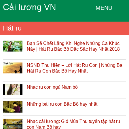
Cải lương VN
MENU
Hát ru
Bạn Sẽ Chết Lặng Khi Nghe Những Ca Khúc
Này | Hát Ru Bắc Bộ Đặc Sắc Hay Nhất 2018
NSND Thu Hiền – Lời Hát Ru Con | Những Bài
Hát Ru Con Bắc Bộ Hay Nhất
Nhạc ru con ngủ Nam bộ
Những bài ru con Bắc Bộ hay nhất
Nhạc cải lương: Gió Mùa Thu tuyển tập hát ru
con Nam Bộ hay