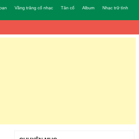
đoạn
Vầng trăng cổ nhạc
Tân cổ
Album
Nhạc trữ tình