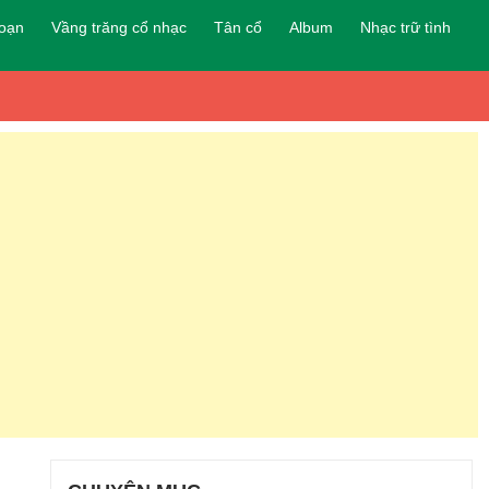
đoạn
Vầng trăng cổ nhạc
Tân cổ
Album
Nhạc trữ tình