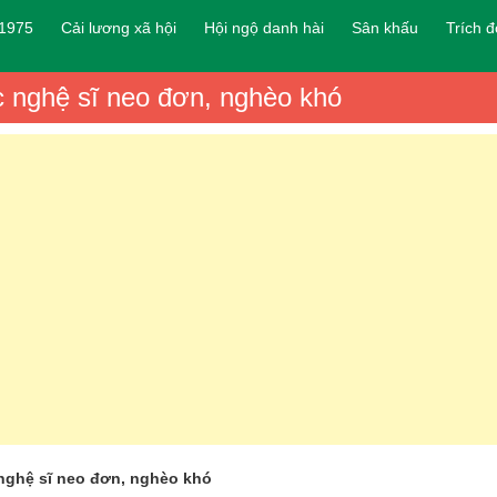
 1975
Cải lương xã hội
Hội ngộ danh hài
Sân khấu
Trích 
ác nghệ sĩ neo đơn, nghèo khó
 nghệ sĩ neo đơn, nghèo khó