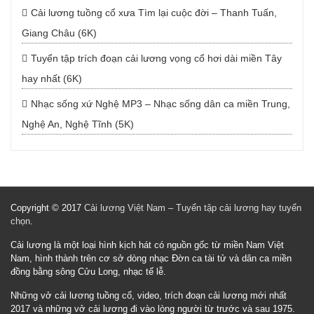
Cải lương tuồng cổ xưa Tìm lại cuộc đời – Thanh Tuấn,
Giang Châu (6K)
Tuyển tập trích đoạn cải lương vọng cổ hơi dài miền Tây
hay nhất (6K)
Nhạc sống xứ Nghệ MP3 – Nhạc sống dân ca miền Trung,
Nghệ An, Nghệ Tĩnh (5K)
Copyright © 2017
Cải lương Việt Nam – Tuyển tập cải lương hay tuyển
chọn
.
Cải lương là một loại hình kịch hát có nguồn gốc từ miền Nam Việt
Nam, hình thành trên cơ sở dòng nhạc Đờn ca tài tử và dân ca miền
đồng bằng sông Cửu Long, nhạc tế lễ.
Những vở cải lương tuồng cổ, video, trích đoạn cải lương mới nhất
2017 và những vở cải lương đi vào lòng người từ trước và sau 1975.