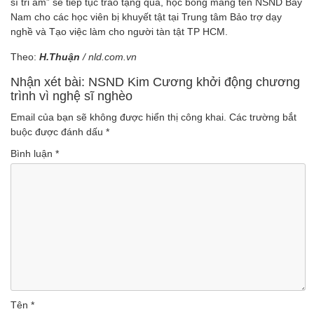
sĩ tri âm” sẽ tiếp tục trao tặng quà, học bổng mang tên NSND Bảy
Nam cho các học viên bị khuyết tật tại Trung tâm Bảo trợ dạy
nghề và Tạo việc làm cho người tàn tật TP HCM.
Theo:
H.Thuận
/ nld.com.vn
Nhận xét bài: NSND Kim Cương khởi động chương
trình vì nghệ sĩ nghèo
Email của bạn sẽ không được hiển thị công khai.
Các trường bắt
buộc được đánh dấu
*
Bình luận
*
Tên
*