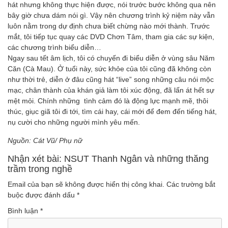
hát nhưng không thực hiện được, nói trước bước không qua nên
bây giờ chưa dám nói gì. Vậy nên chương trình kỷ niệm này vẫn
luôn nằm trong dự định chưa biết chừng nào mới thành. Trước
mắt, tôi tiếp tục quay các DVD Chơn Tâm, tham gia các sự kiện,
các chương trình biểu diễn…
Ngay sau tết âm lịch, tôi có chuyến đi biểu diễn ở vùng sâu Năm
Căn (Cà Mau). Ở tuổi này, sức khỏe của tôi cũng đã không còn
như thời trẻ, diễn ở đâu cũng hát “live” song những câu nói mộc
mạc, chân thành của khán giả làm tôi xúc động, đã lấn át hết sự
mệt mỏi. Chính những tình cảm đó là động lực mạnh mẽ, thôi
thúc, giục giã tôi đi tới, tìm cái hay, cái mới để đem đến tiếng hát,
nụ cười cho những người mình yêu mến.
Nguồn: Cát Vũ/ Phụ nữ
Nhận xét bài: NSUT Thanh Ngân và những thăng
trầm trong nghề
Email của bạn sẽ không được hiển thị công khai.
Các trường bắt
buộc được đánh dấu
*
Bình luận
*