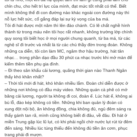
chỉn chu, cho hết trí lực của mình, đạt mức tốt nhất có thể. Biết
mình không thể đi con đường nào khác ngoài con đường này thì
nỗ lực hết sức, cố gắng đáp lại sự kỳ vọng của ba má.
Tôi đi hát được một năm thì lên đào chánh. Có lẽ chất nghề hình
thành từ trong máu nên tôi học rất nhanh, không trường lớp chính
quy song tôi biết học ở mọi người chung quanh, từ ba má, từ các
nghệ sĩ đi trước và nhất là từ các chú thầy đờn trong đoàn. Không
những ca diễn, tôi còn làm MC, ngâm thơ hậu trường, hát tân
nhạc… trong phần dạo đầu 30 phút ca nhạc trước khi mở màn để
kiếm thêm tiền phụ gia đình.
– Ði theo sân khấu cải lương, quãng thời gian nào Thanh Ngân
thấy khó khăn nhất?
– Thời tôi mới đi hát, khó khăn nhiều lắm. Ðoàn chỉ diễn được ở
những nơi không có đầu máy video. Những quán cà phê có mở
băng cải lương, người ta không đi coi, đoàn ế. Lúc hát ế, không ai
bù lỗ, đào kép không có tiền. Những khi ban quản lý đoàn có
xung đột nội bộ, ăn không đồng, chia không đủ, ngủ đêm sáng ra
thấy gánh tan rã, mình cũng không biết đi đâu, về đâu. Ði hát ở
miền Trung gặp lúc lũ lụt, có khi phải ngồi chờ nước lụt rút từ đêm
đến sáng. Nhiều lúc túng thiếu đến không đủ tiền ăn cơm, phục
trang phải đi mượn.