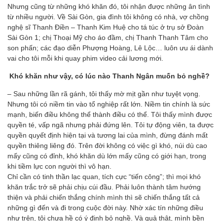
Nhưng cũng từ những khó khăn đó, tôi nhận được những ân tình
từ nhiều người. Về Sài Gòn, gia đình tôi không có nhà, vợ chồng
nghệ sĩ Thanh Ðiền – Thanh Kim Huệ cho tá túc ở trụ sở Ðoàn
Sài Gòn 1; chị Thoại Mỹ cho áo đầm, chị Thanh Thanh Tâm cho
son phấn; các đạo diễn Phượng Hoàng, Lê Lộc… luôn ưu ái dành
vai cho tôi mỗi khi quay phim video cải lương mới.
Khó khăn như vậy, có lúc nào Thanh Ngân muốn bỏ nghề?
– Sau những lần rã gánh, tôi thấy mờ mịt gần như tuyệt vọng.
Nhưng tôi có niềm tin vào tổ nghiệp rất lớn. Niềm tin chính là sức
mạnh, biến điều không thể thành điều có thể. Tôi thấy mình được
quyền té, vấp ngã nhưng phải đứng lên. Tôi tự động viên, ta được
quyền quyết định hiện tại và tương lai của mình, đừng đánh mất
quyền thiêng liêng đó. Trên đời không có việc gì khó, núi dù cao
mấy cũng có đỉnh, khó khăn dù lớn mấy cũng có giới hạn, trong
khi tiềm lực con người thì vô hạn.
Chỉ cần có tinh thần lạc quan, tích cực “tiến công”; thì mọi khó
khăn trắc trở sẽ phải chịu cúi đầu. Phải luôn thành tâm hướng
thiện và phải chiến thắng chính mình thì sẽ chiến thắng tất cả
những gì đến và đi trong cuộc đời này. Nhờ xác tín những điều
như trên, tôi chưa hề có ý định bỏ nghề. Và quả thật, mình bền