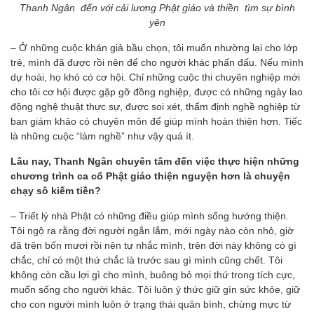
Thanh Ngân đến với cải lương Phật giáo và thiền tìm sự bình
yên
– Ở những cuộc khán giả bầu chọn, tôi muốn nhường lại cho lớp
trẻ, mình đã được rồi nên để cho người khác phấn đấu. Nếu mình
dự hoài, họ khó có cơ hội. Chỉ những cuộc thi chuyên nghiệp mới
cho tôi cơ hội được gặp gỡ đồng nghiệp, được có những ngày lao
động nghệ thuật thực sự, được soi xét, thẩm định nghề nghiệp từ
ban giám khảo có chuyên môn để giúp mình hoàn thiện hơn. Tiếc
là những cuộc “làm nghề” như vậy quá ít.
Lâu nay, Thanh Ngân chuyên tâm đến việc thực hiện những
chương trình ca cổ Phật giáo thiện nguyện hơn là chuyện
chạy sô kiếm tiền?
– Triết lý nhà Phật có những điều giúp mình sống hướng thiện.
Tôi ngộ ra rằng đời người ngắn lắm, mới ngày nào còn nhỏ, giờ
đã trên bốn mươi rồi nên tự nhắc mình, trên đời này không có gì
chắc, chỉ có một thứ chắc là trước sau gì mình cũng chết. Tôi
không còn cầu lợi gì cho mình, buông bỏ mọi thứ trong tích cực,
muốn sống cho người khác. Tôi luôn ý thức giữ gìn sức khỏe, giữ
cho con người mình luôn ở trạng thái quân bình, chừng mực từ