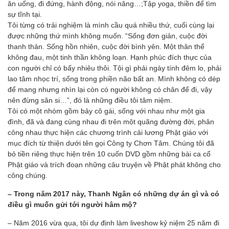
ăn uống, đi đứng, hành động, nói năng…;Tập yoga, thiền để tìm
sự tĩnh tại.
Tôi từng có trải nghiệm là mình cầu quá nhiều thứ, cuối cùng lại
được những thứ mình không muốn. “Sống đơn giản, cuộc đời
thanh thản. Sống hồn nhiên, cuộc đời bình yên. Một thân thể
không đau, một tinh thần không loạn. Hạnh phúc đích thực của
con người chỉ có bấy nhiêu thôi. Tội gì phải ngày tính đêm lo, phải
lao tâm nhọc trí, sống trong phiền não bất an. Mình không có dép
để mang nhưng nhìn lại còn có người không có chân để đi, vậy
nên đừng sân si…”, đó là những điều tôi tâm niệm.
Tôi có một nhóm gồm bảy cô gái, sống với nhau như một gia
đình, đã và đang cùng nhau đi trên một quãng đường đời, phân
công nhau thực hiện các chương trình cải lương Phật giáo với
mục đích từ thiện dưới tên gọi Công ty Chơn Tâm. Chúng tôi đã
bỏ tiền riêng thực hiện trên 10 cuốn DVD gồm những bài ca cổ
Phật giáo và trích đoạn những câu truyện về Phật phát không cho
công chúng.
– Trong năm 2017 này, Thanh Ngân có những dự án gì và có
điều gì muốn gửi tới người hâm mộ?
– Năm 2016 vừa qua, tôi dự định làm liveshow kỷ niệm 25 năm đi