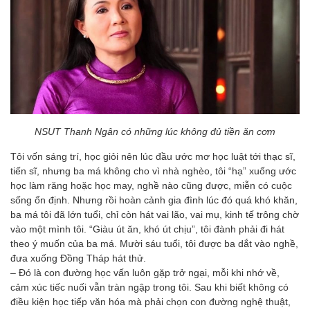
NSUT Thanh Ngân có những lúc không đủ tiền ăn cơm
Tôi vốn sáng trí, học giỏi nên lúc đầu ước mơ học luật tới thạc sĩ,
tiến sĩ, nhưng ba má không cho vì nhà nghèo, tôi “hạ” xuống ước
học làm răng hoặc học may, nghề nào cũng được, miễn có cuộc
sống ổn định. Nhưng rồi hoàn cảnh gia đình lúc đó quá khó khăn,
ba má tôi đã lớn tuổi, chỉ còn hát vai lão, vai mụ, kinh tế trông chờ
vào một mình tôi. “Giàu út ăn, khó út chịu”, tôi đành phải đi hát
theo ý muốn của ba má. Mười sáu tuổi, tôi được ba dắt vào nghề,
đưa xuống Ðồng Tháp hát thử.
– Ðó là con đường học vấn luôn gặp trở ngại, mỗi khi nhớ về,
cảm xúc tiếc nuối vẫn tràn ngập trong tôi. Sau khi biết không có
điều kiện học tiếp văn hóa mà phải chọn con đường nghệ thuật,