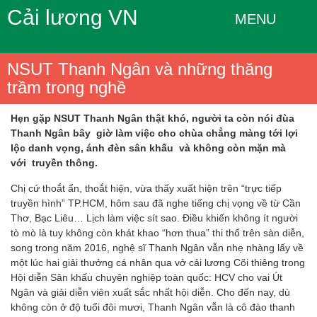
Cải lương VN
MENU
NSUT Thanh Ngân và những thăng
trầm trong nghề
Hẹn gặp NSUT Thanh Ngân thật khó, người ta còn nói đùa
Thanh Ngân bây giờ làm việc cho chùa chẳng màng tới lợi
lộc danh vọng, ánh đèn sân khấu và không còn mặn mà
với truyền thông.
Chị cứ thoắt ẩn, thoắt hiện, vừa thấy xuất hiện trên “trực tiếp
truyền hình” TP.HCM, hôm sau đã nghe tiếng chị vọng về từ Cần
Thơ, Bạc Liêu… Lịch làm việc sít sao. Ðiều khiến không ít người
tò mò là tuy không còn khát khao “hơn thua” thi thố trên sàn diễn,
song trong năm 2016, nghệ sĩ Thanh Ngân vẫn nhẹ nhàng lấy về
một lúc hai giải thưởng cá nhân qua vở cải lương Cõi thiêng trong
Hội diễn Sân khấu chuyên nghiệp toàn quốc: HCV cho vai Út
Ngân và giải diễn viên xuất sắc nhất hội diễn. Cho đến nay, dù
không còn ở độ tuổi đôi mươi, Thanh Ngân vẫn là cô đào thanh