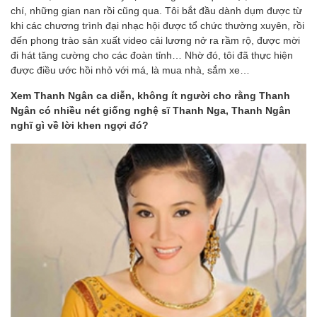
chí, những gian nan rồi cũng qua. Tôi bắt đầu dành dụm được từ
khi các chương trình đại nhạc hội được tổ chức thường xuyên, rồi
đến phong trào sản xuất video cải lương nở ra rầm rộ, được mời
đi hát tăng cường cho các đoàn tỉnh… Nhờ đó, tôi đã thực hiện
được điều ước hồi nhỏ với má, là mua nhà, sắm xe…
Xem Thanh Ngân ca diễn, không ít người cho rằng Thanh
Ngân có nhiều nét giống nghệ sĩ Thanh Nga, Thanh Ngân
nghĩ gì về lời khen ngợi đó?