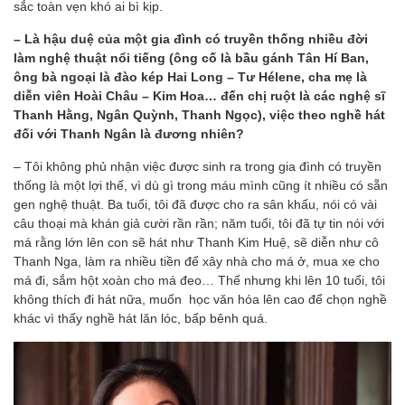
sắc toàn vẹn khó ai bì kịp.
– Là hậu duệ của một gia đình có truyền thống nhiều đời
làm nghệ thuật nổi tiếng (ông cố là bầu gánh Tân Hí Ban,
ông bà ngoại là đào kép Hai Long – Tư Hélene, cha mẹ là
diễn viên Hoài Châu – Kim Hoa… đến chị ruột là các nghệ sĩ
Thanh Hằng, Ngân Quỳnh, Thanh Ngọc), việc theo nghề hát
đối với Thanh Ngân là đương nhiên?
– Tôi không phủ nhận việc được sinh ra trong gia đình có truyền
thống là một lợi thế, vì dù gì trong máu mình cũng ít nhiều có sẵn
gen nghệ thuật. Ba tuổi, tôi đã được cho ra sân khấu, nói có vài
câu thoại mà khán giả cười rần rần; năm tuổi, tôi đã tự tin nói với
má rằng lớn lên con sẽ hát như Thanh Kim Huệ, sẽ diễn như cô
Thanh Nga, làm ra nhiều tiền để xây nhà cho má ở, mua xe cho
má đi, sắm hột xoàn cho má đeo… Thế nhưng khi lên 10 tuổi, tôi
không thích đi hát nữa, muốn học văn hóa lên cao để chọn nghề
khác vì thấy nghề hát lăn lóc, bấp bênh quá.