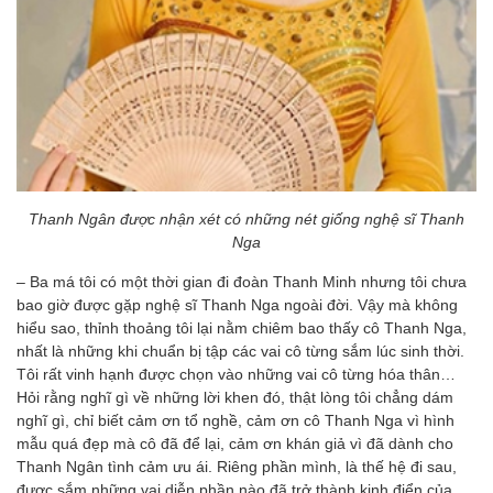
Thanh Ngân được nhận xét có những nét giống nghệ sĩ Thanh
Nga
– Ba má tôi có một thời gian đi đoàn Thanh Minh nhưng tôi chưa
bao giờ được gặp nghệ sĩ Thanh Nga ngoài đời. Vậy mà không
hiểu sao, thỉnh thoảng tôi lại nằm chiêm bao thấy cô Thanh Nga,
nhất là những khi chuẩn bị tập các vai cô từng sắm lúc sinh thời.
Tôi rất vinh hạnh được chọn vào những vai cô từng hóa thân…
Hỏi rằng nghĩ gì về những lời khen đó, thật lòng tôi chẳng dám
nghĩ gì, chỉ biết cảm ơn tổ nghề, cảm ơn cô Thanh Nga vì hình
mẫu quá đẹp mà cô đã để lại, cảm ơn khán giả vì đã dành cho
Thanh Ngân tình cảm ưu ái. Riêng phần mình, là thế hệ đi sau,
được sắm những vai diễn phần nào đã trở thành kinh điển của