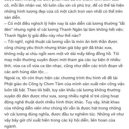
cô, mỗi lần nhận vai, tôi luôn cầu xin cô phù trợ, để có thể tái hiện
những hình tượng đẹp của cô một cách trọn vẹn nhất có thể trên
sàn diễn.
– Có một điều nghịch lý hiện nay là sàn diễn cải lương thường “tắt
đèn” nhưng nghệ sĩ cải lương Thanh Ngân lại làm không hết việc.
Thanh Ngân lý giải điều này như thế nào?
– Tôi nghĩ, nghệ thuật cải lương vẫn là món ăn tinh thần được
công chúng yêu thích nhưng khán giả bây giờ đã khác xưa,
không mấy ai chịu ngồi xem một vở dài mấy tiếng đồng hồ. Tôi
may mắn thường xuyên được mời tham gia các sự kiện ở nhiều
tỉnh, vừa ca cổ vừa ca tân nhạc, cũng như diễn các trích đoạn về
các anh hùng dân tộc…
Ngoài ra, tôi còn thực hiện các chương trình thu hình về đề tài
Phật giáo do Công ty Chơn Tâm của mình sản xuất nên công việc
luôn tất bật. Theo tôi biết, tuy sân khấu cải lương không thường
xuyên đỏ đèn được như xưa, song nhiều nghệ sĩ trẻ cũng hoạt
động nghệ thuật dưới nhiều hình thức khác. Tuy vậy, khát khao
của những diễn viên như chúng tôi vẫn là được hát trong những
vở cải lương đúng nghĩa, được đầu tư nghiêm túc. Những vở như
vậy bây giờ chỉ xuất hiện trong các kỳ hội diễn, liên hoan của
ngành.