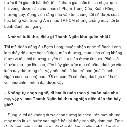
trước thời gian đi hát thử, tôi có tham gia cuộc thi ca nhạc, qua
hai vòng, được các chú nhạc sĩ Phạm Trọng Cầu, Xuân Hồng
thương quý, động viên rằng nếu vào tới chung kết sẽ được suất
học bổng vào trường Âm nhạc TP.HCM nhưng chẳng may, tôi bị
bệnh đành bỏ ngang.
– Nhớ về tuổi thơ, điều gì Thanh Ngân khó quên nhất?
Tôi mê đoàn đồng ấu Bạch Long, muốn nhận nghệ sĩ Bạch Long
làm thầy để được học vũ đạo, múa thương, múa giáo cũng không
được vì tôi phải thường xuyên đi lưu diễn ở các tỉnh xa. Phải giã
từ ước mơ học lên cao, đến bây giờ, ước mơ có bằng đại học vẫn
luôn day dứt trong tôi. Vậy nên, hễ có fan trẻ nào (mà Thanh
Ngân coi như con) báo: “Út ơi, con đã có bằng đại học rồi” là tôi
vui như chính mình đạt được vậy.
– Không tự chọn nghề, đi hát là tuân theo ý muốn của cha
mẹ, vậy vì sao Thanh Ngân lại theo nghiệp diễn đến tận bây
giờ?
– Ðúng là tôi đã không được chọn tương lai theo ước mơ, nhưng
may mắn là khi bước vào nghề hát lại thấy tràn đầy đam mê. Tính
tôi từ nhỏ, một khi đã hạ quyết tâm thì làm gì cũng phải làm cho