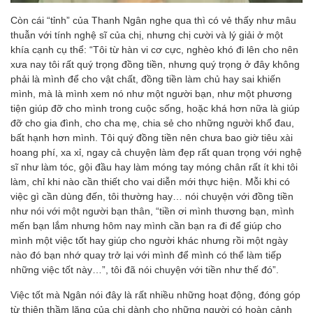
Còn cái “tỉnh” của Thanh Ngân nghe qua thì có vẻ thấy như mâu
thuẫn với tính nghệ sĩ của chị, nhưng chị cười và lý giải ở một
khía cạnh cụ thể: “Tôi từ hàn vi cơ cực, nghèo khó đi lên cho nên
xưa nay tôi rất quý trọng đồng tiền, nhưng quý trọng ở đây không
phải là mình để cho vật chất, đồng tiền làm chủ hay sai khiến
mình, mà là mình xem nó như một người bạn, như một phương
tiện giúp đỡ cho mình trong cuộc sống, hoặc khá hơn nữa là giúp
đỡ cho gia đình, cho cha mẹ, chia sẻ cho những người khổ đau,
bất hạnh hơn mình. Tôi quý đồng tiền nên chưa bao giờ tiêu xài
hoang phí, xa xỉ, ngay cả chuyện làm đẹp rất quan trọng với nghệ
sĩ như làm tóc, gội đầu hay làm móng tay móng chân rất ít khi tôi
làm, chỉ khi nào cần thiết cho vai diễn mới thực hiện. Mỗi khi có
việc gì cần dùng đến, tôi thường hay… nói chuyện với đồng tiền
như nói với một người bạn thân, “tiền ơi mình thương bạn, mình
mến bạn lắm nhưng hôm nay mình cần bạn ra đi để giúp cho
mình một việc tốt hay giúp cho người khác nhưng rồi một ngày
nào đó bạn nhớ quay trở lại với mình để mình có thể làm tiếp
những việc tốt này…”, tôi đã nói chuyện với tiền như thế đó”.
Việc tốt mà Ngân nói đây là rất nhiều những hoạt động, đóng góp
từ thiện thầm lặng của chị dành cho những người có hoàn cảnh