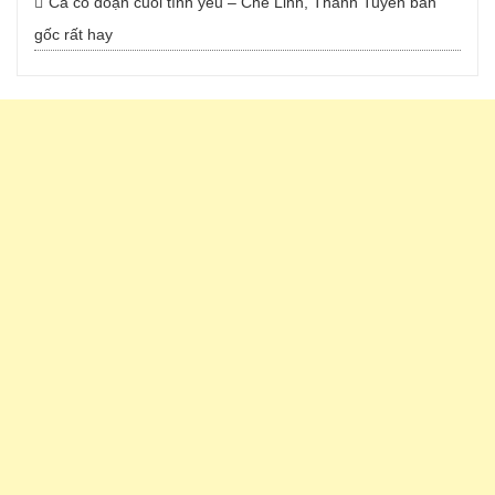
Ca cổ đoạn cuối tình yêu – Chế Linh, Thanh Tuyền bản
gốc rất hay