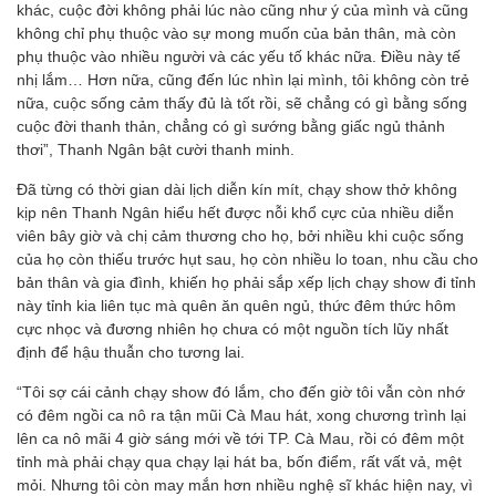
khác, cuộc đời không phải lúc nào cũng như ý của mình và cũng
không chỉ phụ thuộc vào sự mong muốn của bản thân, mà còn
phụ thuộc vào nhiều người và các yếu tố khác nữa. Điều này tế
nhị lắm… Hơn nữa, cũng đến lúc nhìn lại mình, tôi không còn trẻ
nữa, cuộc sống cảm thấy đủ là tốt rồi, sẽ chẳng có gì bằng sống
cuộc đời thanh thản, chẳng có gì sướng bằng giấc ngủ thảnh
thơi”, Thanh Ngân bật cười thanh minh.
Đã từng có thời gian dài lịch diễn kín mít, chạy show thở không
kịp nên Thanh Ngân hiểu hết được nỗi khổ cực của nhiều diễn
viên bây giờ và chị cảm thương cho họ, bởi nhiều khi cuộc sống
của họ còn thiếu trước hụt sau, họ còn nhiều lo toan, nhu cầu cho
bản thân và gia đình, khiến họ phải sắp xếp lịch chạy show đi tỉnh
này tỉnh kia liên tục mà quên ăn quên ngủ, thức đêm thức hôm
cực nhọc và đương nhiên họ chưa có một nguồn tích lũy nhất
định để hậu thuẫn cho tương lai.
“Tôi sợ cái cảnh chạy show đó lắm, cho đến giờ tôi vẫn còn nhớ
có đêm ngồi ca nô ra tận mũi Cà Mau hát, xong chương trình lại
lên ca nô mãi 4 giờ sáng mới về tới TP. Cà Mau, rồi có đêm một
tỉnh mà phải chạy qua chạy lại hát ba, bốn điểm, rất vất vả, mệt
mỏi. Nhưng tôi còn may mắn hơn nhiều nghệ sĩ khác hiện nay, vì