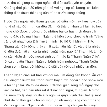
thực thụ có giọng ca ngọt ngào, lối diễn xuất uyển chuyển.
Khoảng thời gian 20 năm gắn bó với nghiệp cải lương, chị luôn
khẳng định được tài năng của mình trước công chúng.
Trước đây ngoài việc tham gia các vở diễn mới hay liveshow của
nghệ sĩ nào đó…, thì cứ đều đặn mỗi tháng, khán giả lại háo hức
mong chờ được thưởng thức những bài ca hay trích đoạn cải
lương đặc sắc mà Thanh Ngân thể hiện trong chương trình “Vầng
trăng cổ nhạc” của Đài Truyền hình TP. Hồ Chí Minh – HTV.
Nhưng gần đây bỗng thấy chị ít xuất hiện hẳn đi, và thế là nhiều
lời đồn đoán về chị cứ tự nhiên xuất hiện, nào là “Thanh Ngân rời
xa sân khấu đi nước ngoài sinh con”, nào là “Thanh Ngân đi tu”,
rồi cả chuyện Thanh Ngân bị bệnh hiểm nghèo… Thanh Ngân
chọn sự im lặng, bởi không thể giãi bày với quá nhiều tin đồn.
Thanh Ngân cười rất tươi với đôi má lúm đồng tiền không lẫn vào
đâu được: “Trước kia trong nước hay nước ngoài cứ có show mời
là tôi nhận lời. Và tôi đã dành 90% thời gian sống mỗi ngày cho
việc ca hát, nên hầu như rất ít được nghỉ ngơi, thư giãn. Nhưng
hai năm trở lại đây, tôi đã suy nghĩ và quyết định điều tiết lại một
chút để có thời gian cho những dự định riêng đang còn dở dang.
Và bây giờ nếu Ngân có đi nước ngoài cũng chủ yếu là vì việc