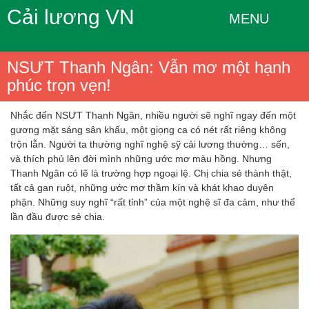
Cải lương VN
MENU
NSƯT Thanh Ngân: Vẫn mơ một hạnh
phúc trọn vẹn!
Nhắc đến NSƯT Thanh Ngân, nhiều người sẽ nghĩ ngay đến một
gương mặt sáng sân khấu, một giọng ca có nét rất riêng không
trộn lẫn. Người ta thường nghĩ nghệ sỹ cải lương thường… sến,
và thích phủ lên đời mình những ước mơ màu hồng. Nhưng
Thanh Ngân có lẽ là trường hợp ngoại lệ. Chị chia sẻ thành thật,
tất cả gan ruột, những ước mơ thầm kín và khát khao duyên
phận. Những suy nghĩ “rất tỉnh” của một nghệ sĩ đa cảm, như thể
lần đầu được sẻ chia.