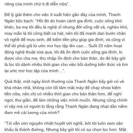
riêng của mình chứ ít đi diễn nữa”.
Để lý giải thêm cho việc ít xuất hiện gần đây của mình, Thanh
Ngân bộc bạch: “Hồi đó do hoàn cảnh gia đình, cuộc sống khó
khăn, ba mẹ tôi đều là nghệ sĩ nhưng đời sống vất vả, nghèo khó,
may mắn là tôi cũng biết ca hát, nên tôi đã mạnh dạn bước chân
vô nghề để mưu sinh, để kiếm tiền phụ giúp gia đình, và cũng vì
thế tôi phải giã từ ước mơ học tập lên cao… Suốt 20 năm hoạt
động nghệ thuật vừa qua, tôi đã ổn định cuộc sống gia đình, lo
được cho cha mẹ, thu nhập ổn định cho bản thân, do đó bây giờ
là lúc tôi dành nhiều thời gian cho việc bồi dưỡng kiến thức và tìm
lại ước mơ học tập của mình…”.
Quả thật, một ngày bình thường của Thanh Ngân bây giờ có vẻ
khá nhàn nhã, không còn tối tăm mặt mày để chạy show kiếm
tiền nữa, nên chị có nhiều thời gian cho bản thân hơn, để nghỉ
ngơi, thư giãn, để làm những việc mình muốn. Nhưng cũng chính
vì vậy mà có người lo lắng rằng Thanh Ngân đang nhạt dần niềm
đam mê cải lương của mình?
“Tôi vẫn còn nguyên nhiệt huyết với nghề, bởi tôi luôn xem sân
khấu là thánh đường. Nhưng bây giờ tôi có sự chọn lọc hơn. Mặt