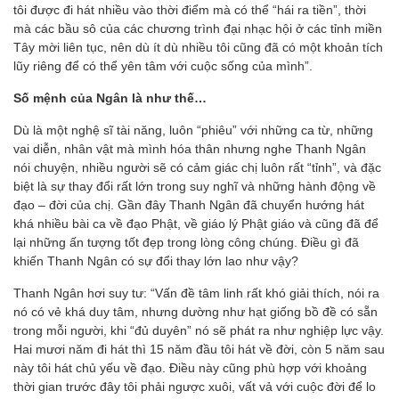
tôi được đi hát nhiều vào thời điểm mà có thể “hái ra tiền”, thời
mà các bầu sô của các chương trình đại nhạc hội ở các tỉnh miền
Tây mời liên tục, nên dù ít dù nhiều tôi cũng đã có một khoản tích
lũy riêng để có thể yên tâm với cuộc sống của mình”.
Số mệnh của Ngân là như thế…
Dù là một nghệ sĩ tài năng, luôn “phiêu” với những ca từ, những
vai diễn, nhân vật mà mình hóa thân nhưng nghe Thanh Ngân
nói chuyện, nhiều người sẽ có cảm giác chị luôn rất “tỉnh”, và đặc
biệt là sự thay đổi rất lớn trong suy nghĩ và những hành động về
đạo – đời của chị. Gần đây Thanh Ngân đã chuyển hướng hát
khá nhiều bài ca về đạo Phật, về giáo lý Phật giáo và cũng đã để
lại những ấn tượng tốt đẹp trong lòng công chúng. Điều gì đã
khiến Thanh Ngân có sự đổi thay lớn lao như vậy?
Thanh Ngân hơi suy tư: “Vấn đề tâm linh rất khó giải thích, nói ra
nó có vẻ khá duy tâm, nhưng dường như hạt giống bồ đề có sẵn
trong mỗi người, khi “đủ duyên” nó sẽ phát ra như nghiệp lực vậy.
Hai mươi năm đi hát thì 15 năm đầu tôi hát về đời, còn 5 năm sau
này tôi hát chủ yếu về đạo. Điều này cũng phù hợp với khoảng
thời gian trước đây tôi phải ngược xuôi, vất vả với cuộc đời để lo