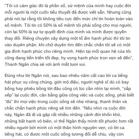
“Tôi có cảm giác đó là phần số, sứ mệnh của mình hay cuộc đời
mỗi người là một cuốn tiểu thuyết đã được viết sẵn. Nhưng cũng
phải nói lại rằng tôi không tiêu cực đến mức chỉ tin hoàn toàn vào
số mệnh. Tôi tin có 50% là số mệnh tôi phải sống cho mọi người,
còn lại 50% là sự tự quyết định của mình và mình được quyền
thay đổi. Riêng chuyện xây dựng một tổ ấm hạnh phúc thì tôi tin
vào duyên phận, khi chữ duyên tìm đến chắc chắn tôi sẽ có một
gia đình hạnh phúc cho riêng mình. Hiện tại mối quan hệ của tôi
cũng đang tiến triển tốt đẹp, hy vọng hạnh phúc trọn vẹn sẽ đến”,
Thanh Ngân chia sẻ với ánh mắt tươi vui.
Đúng như lời Ngân nói, sau bao nhiêu năm cất cao lời ca tiếng
hát phục vụ công chúng, giới mộ điệu, người nghệ sĩ dù có bay
bổng hay phiêu bồng tới đâu cũng có lúc cần nhìn lại mình, “sắp
xếp” lại cuộc đời, cân bằng giữa công việc và cuộc sống, phải biết
“đủ” thì mọi việc trong cuộc sống sẽ nhẹ nhàng, thanh thản và
chắc chắn hạnh phúc riêng sẽ tìm đến. “Nếu nhìn ra cuộc đời
này, Ngân đã đi và gặp rất nhiều những cảnh đời khốn khó,
những bất hạnh vô biên, vì thế Ngân thấy mình tốt phước hơn rất
nhiều người bởi mình có một thân hình nguyên vẹn, có lời ca
tiếng hát, có được một cuộc sống tương đối dễ chịu, vậy còn