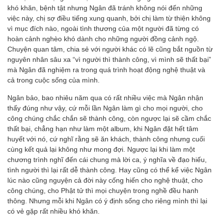
khó khăn, bệnh tật nhưng Ngân đã tránh không nói đến những
việc này, chị sợ điều tiếng xung quanh, bởi chị làm từ thiện không
vì mục đích nào, ngoài tình thương của một người đã từng có
hoàn cảnh nghèo khó dành cho những người đồng cảnh ngộ.
Chuyện quan tâm, chia sẻ với người khác có lẽ cũng bắt nguồn từ
nguyên nhân sâu xa “vì người thì thành công, vì mình sẽ thất bại”
mà Ngân đã nghiệm ra trong quá trình hoạt động nghệ thuật và
cả trong cuộc sống của mình.
Ngân bảo, bao nhiêu năm qua có rất nhiều việc mà Ngân nhận
thấy đúng như vậy, cứ mỗi lần Ngân làm gì cho mọi người, cho
công chúng chắc chắn sẽ thành công, còn ngược lại sẽ cầm chắc
thất bại, chẳng hạn như làm một album, khi Ngân đặt hết tâm
huyết với nó, cứ nghĩ rằng sẽ ăn khách, thành công nhưng cuối
cùng kết quả lại không như mong đợi. Ngược lại khi làm một
chương trình nghĩ đến cái chung mà lời ca, ý nghĩa về đạo hiếu,
tình người thì lại rất dễ thành công. Hay cũng có thể kể việc Ngân
lúc nào cũng nguyện cả đời này cống hiến cho nghệ thuật, cho
công chúng, cho Phật tử thì mọi chuyện trong nghề đều hanh
thông. Nhưng mỗi khi Ngân có ý định sống cho riêng mình thì lại
có vẻ gặp rất nhiều khó khăn.