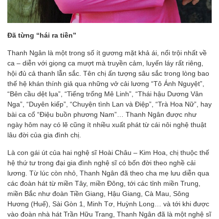
Đã từng “hái ra tiền”
Thanh Ngân là một trong số ít gương mặt khả ái, nổi trội nhất về
ca – diễn với giọng ca mượt mà truyền cảm, luyến láy rất riêng,
hội đủ cả thanh lẫn sắc. Tên chị ấn tượng sâu sắc trong lòng bao
thế hệ khán thính giả qua những vở cải lương “Tô Ánh Nguyệt”,
“Bên cầu dệt lụa”, “Tiếng trống Mê Linh”, “Thái hậu Dương Vân
Nga”, “Duyên kiếp”, “Chuyện tình Lan và Điệp”, “Trà Hoa Nữ”, hay
bài ca cổ “Điệu buồn phương Nam”… Thanh Ngân được như
ngày hôm nay có lẽ cũng ít nhiều xuất phát từ cái nôi nghệ thuật
lâu đời của gia đình chị.
Là con gái út của hai nghệ sĩ Hoài Châu – Kim Hoa, chị thuộc thế
hệ thứ tư trong đại gia đình nghệ sĩ có bốn đời theo nghề cải
lương. Từ lúc còn nhỏ, Thanh Ngân đã theo cha mẹ lưu diễn qua
các đoàn hát từ miền Tây, miền Đông, tới các tỉnh miền Trung,
miền Bắc như đoàn Tiền Giang, Hậu Giang, Cà Mau, Sông
Hương (Huế), Sài Gòn 1, Minh Tơ, Huỳnh Long… và tới khi được
vào đoàn nhà hát Trần Hữu Trang, Thanh Ngân đã là một nghệ sĩ