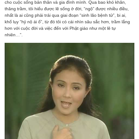
cho cuộc sống bản thân và gia đình mình. Qua bao khó khăn,
thăng trầm, tôi hiểu được lẽ sống ở đời, “ngộ” được nhiều điều,
nhất là ai cũng phải trải qua giai đoạn “sinh lão bệnh tử”, bi ai,
khổ lụy “hỷ nộ ái ố”, từ đó tôi có cái nhìn sâu sắc hơn, trầm lắng
hơn với cuộc đời và việc đến với Phật giáo như một lẽ tự
nhiên…”.