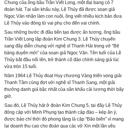
Chung của ông bầu Trần Viết Long, một đại bang có 7
đoàn hát. Tại sân khấu này, Lệ Thủy đã được soạn giả
Ngọc Văn nhận làm con nuôi, ông viết nhiều kịch bản đưa
Lệ Thủy vào đóng từ vai phụ cho đến vai chính.
Sau những bước đi đầu tiên tạo được ấn tượng, ông bầu
Trần Viết Long lập đoàn Kim Chung 3. Lệ Thủy chuyển
sang đây diễn chung với nghệ sĩ Thanh Hải trong vở “Bẽ
bàng duyên mới” của soạn giả Ngọc Văn. Tên tuổi của Lệ
Thủy bắt đầu nổi lên, trở thành cô đào chính sáng giá lúc
vừa tròn 15 tuổi.
Năm 1964 Lệ Thủy đoạt Huy chương Vàng triển vọng giải
Thanh Tâm cùng đợt với nghệ sĩ Thanh Sang, một giải
thưởng danh giá bậc nhất của sân khấu cải lương thời bấy
giờ.
Sau đó, Lệ Thủy hát ở đoàn Kim Chung 5, tại đây Lệ Thủy
đóng cặp với Minh Phụng tạo thành cặp đào – kép ăn ý,
được báo chí thời đó phong tặng là cặp “Bão biển” vì mang
lại doanh thu cao cho đoàn qua các vở Xin một lần yêu