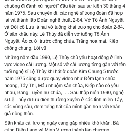
chuông đi đánh xứ người” đầu tiên sau sự kiện 30 tháng 4
năm 1975. Sau chuyến đi, các nghệ sĩ trong đoàn đã hợp
lại và thành lập Đoàn nghệ thuật 2-84. Vở Tô Ánh Nguyệt
và Đời cô Lựu là hai vở tuồng khai trương cho đoàn 2-84.
Ở sân khấu này, Lệ Thủy đã diễn vở tuồng Tô Ánh
Nguyệt, Áo cưới trước cổng chùa, Trắng hoa mai, Kiếp
chồng chung, Lôi vũ
Những năm đầu 1990, Lệ Thủy chủ yếu hoạt động ở lĩnh
vực video cải lương. Một số vở cải lương từng gắn với tên
tuổi nghệ sĩ Lệ Thủy khi hát ở đoàn Kim Chung 5 trước
năm 1975 cũng được quay video như Đêm lạnh chùa
hoang, Tây Thi, Máu nhuộm sân chùa, Kiếp nào có yêu
nhau, Băng Tuyền nữ chúa, …. Sau thập niên 1990, nghệ
sĩ Lệ Thủy đi lưu diễn thường xuyên ở các tỉnh miền Tây,
các vùng sâu, đem tiếng hát của mình gần hơn với khán
giả nông thôn.
Sân khấu cải lương ngày càng gặp nhiều khó khăn. Bà
cùng Diệp Lang và Minh Vương thành lập chương