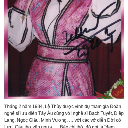
Tháng 2 năm 1984, Lệ Thủy được vinh dự tham gia Đoàn
nghệ sĩ lưu diễn Tây Âu cùng với nghệ sĩ Bạch Tuyết, Diệp
Lang, Ngọc Giàu, Minh Vương, … với các vở diễn Đời cô
Lựu, Câu thơ yên ngựa, … Báo chí thời đó gọi là “đem