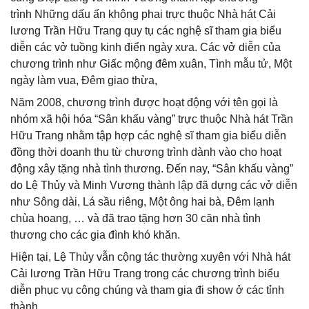
trình Những dấu ấn không phai trực thuộc Nhà hát Cải
lương Trần Hữu Trang quy tụ các nghệ sĩ tham gia biểu
diễn các vở tuồng kinh điển ngày xưa. Các vở diễn của
chương trình như Giấc mộng đêm xuân, Tình mẫu tử, Một
ngày làm vua, Đêm giao thừa,
Năm 2008, chương trình được hoạt động với tên gọi là
nhóm xã hội hóa “Sân khấu vàng” trực thuộc Nhà hát Trần
Hữu Trang nhằm tập hợp các nghệ sĩ tham gia biểu diễn
đồng thời doanh thu từ chương trình dành vào cho hoạt
động xây tặng nhà tình thương. Đến nay, “Sân khấu vàng”
do Lệ Thủy và Minh Vương thành lập đã dựng các vở diễn
như Sông dài, Lá sầu riêng, Một ông hai bà, Đêm lạnh
chùa hoang, … và đã trao tặng hơn 30 căn nhà tình
thương cho các gia đình khó khăn.
Hiện tại, Lệ Thủy vẫn cộng tác thường xuyên với Nhà hát
Cải lương Trần Hữu Trang trong các chương trình biểu
diễn phục vụ công chúng và tham gia đi show ở các tỉnh
thành.