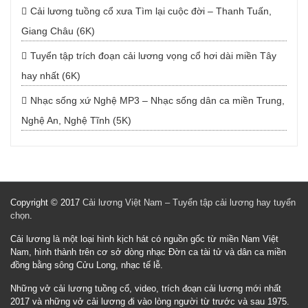
Cải lương tuồng cổ xưa Tìm lại cuộc đời – Thanh Tuấn,
Giang Châu (6K)
Tuyển tập trích đoạn cải lương vọng cổ hơi dài miền Tây
hay nhất (6K)
Nhạc sống xứ Nghệ MP3 – Nhạc sống dân ca miền Trung,
Nghệ An, Nghệ Tĩnh (5K)
Copyright © 2017
Cải lương Việt Nam – Tuyển tập cải lương hay tuyển
chọn
.
Cải lương là một loại hình kịch hát có nguồn gốc từ miền Nam Việt
Nam, hình thành trên cơ sở dòng nhạc Đờn ca tài tử và dân ca miền
đồng bằng sông Cửu Long, nhạc tế lễ.
Những vở cải lương tuồng cổ, video, trích đoạn cải lương mới nhất
2017 và những vở cải lương đi vào lòng người từ trước và sau 1975.