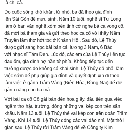
là chị cả.
Do cuộc sống khó khăn, từ nhỏ, bà đã theo gia đình
lên Sài Gòn để mưu sinh. Năm 10 tuổi, nghệ sĩ Tư Long
làm ở ban văn nghệ xóm bên tình cờ nghe bà ca vọng cổ,
đã mời bà tham gia và gửi theo học ca cổ với thầy Năm
Truyền làm thợ hớt tóc ở Khánh Hội. Sau đó, Lệ Thủy
được gửi sang học bài bản cải lương 3 Nam, 6 Bắc
với nhạc sĩ Tám Đen. Lúc đó, các em của Lệ Thủy liên tục
đau ốm, gia đình nợ nần tứ phía. Không tiếp tục đến
trường được do không có khai sinh, Lệ Thủy đã phải làm
việc sớm để phụ giúp gia đình và quyết định xin đi theo
làm việc ở gánh Trâm Vàng (Biên Hòa, Đồng Nai) để đỡ
gánh nặng cho ba má.
Với bài ca cổ Cô gái bán đèn hoa giấy, đầu tiên qua việc
ngâm thơ hậu trường, đóng những vai kép con trên sân
khấu. Năm 13 tuổi, Lệ Thủy thế vai kép con trên đoàn Trâm
Vàng. Khi 14 tuổi, Lệ Thủy đóng các vai đào nhì. Một thời
gian sau, Lệ Thủy rời Trâm Vàng để về Công ty Kim