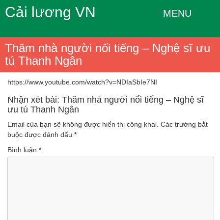
Cải lương VN
MENU
Thăm nhà người nổi tiếng – Nghệ sĩ ưu
tú Thanh Ngân
https://www.youtube.com/watch?v=NDIaSbIe7NI
Nhận xét bài: Thăm nhà người nổi tiếng – Nghệ sĩ
ưu tú Thanh Ngân
Email của bạn sẽ không được hiển thị công khai.
Các trường bắt
buộc được đánh dấu
*
Bình luận
*