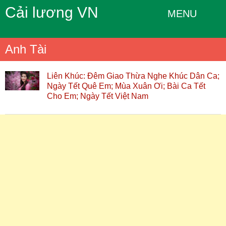
Cải lương VN
MENU
Anh Tài
Liên Khúc: Đêm Giao Thừa Nghe Khúc Dân Ca;
Ngày Tết Quê Em; Mùa Xuân Ơi; Bài Ca Tết
Cho Em; Ngày Tết Việt Nam