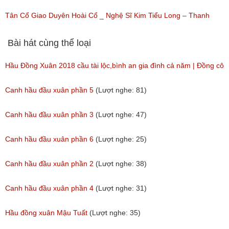
(Lượt nghe: 45)
Tân Cổ Giao Duyên Hoài Cổ _ Nghệ Sĩ Kim Tiểu Long – Thanh
Ngân _ Soạn giả Hoàng Song Việt
Bài hát cùng thể loại
(Lượt nghe: 66)
Hầu Đồng Xuân 2018 cầu tài lộc,bình an gia đình cả năm | Đồng cô
36 giá hát văn hầu đồng
Canh hầu đầu xuân phần 5
(Lượt nghe: 81)
(Lượt nghe: 184)
Canh hầu đầu xuân phần 3
(Lượt nghe: 47)
Canh hầu đầu xuân phần 6
(Lượt nghe: 25)
Canh hầu đầu xuân phần 2
(Lượt nghe: 38)
Canh hầu đầu xuân phần 4
(Lượt nghe: 31)
Hầu đồng xuân Mậu Tuất
(Lượt nghe: 35)