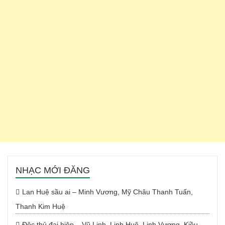
NHẠC MỚI ĐĂNG
Lan Huệ sầu ai – Minh Vương, Mỹ Châu Thanh Tuấn,
Thanh Kim Huệ
Độc thủ đại hiệp – Vũ Linh, Linh Huệ, Linh Vương, Kiều