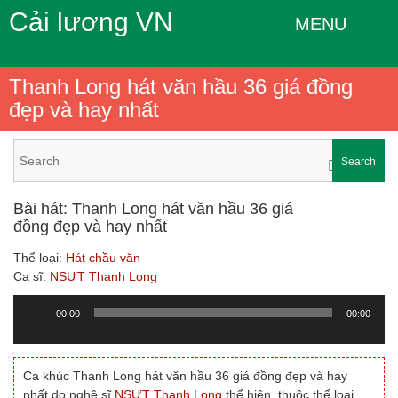
Cải lương VN
MENU
Thanh Long hát văn hầu 36 giá đồng
đẹp và hay nhất
Search
Bài hát: Thanh Long hát văn hầu 36 giá
đồng đẹp và hay nhất
Thể loại:
Hát chầu văn
Ca sĩ:
NSƯT Thanh Long
00:00
00:00
Trình
chơi
Audio
Ca khúc Thanh Long hát văn hầu 36 giá đồng đẹp và hay
nhất do nghệ sĩ
NSƯT Thanh Long
thể hiện, thuộc thể loại