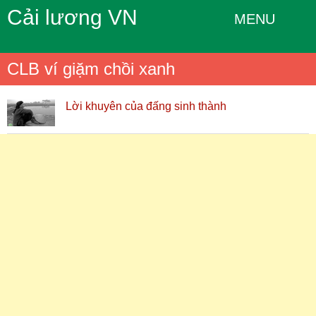
Cải lương VN
MENU
CLB ví giặm chồi xanh
Lời khuyên của đấng sinh thành