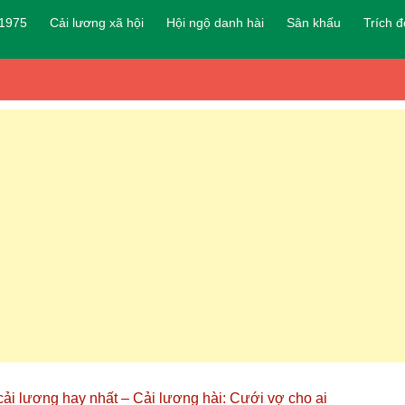
 1975
Cải lương xã hội
Hội ngộ danh hài
Sân khấu
Trích 
cải lương hay nhất – Cải lương hài: Cưới vợ cho ai