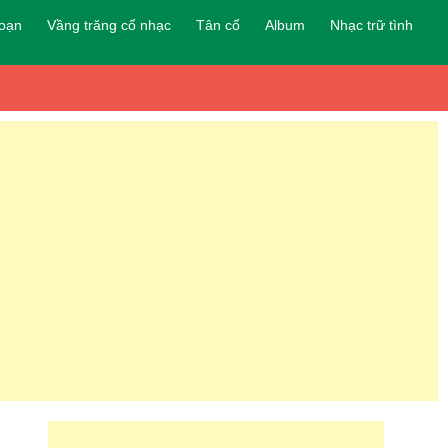
đoạn
Vầng trăng cổ nhạc
Tân cổ
Album
Nhạc trữ tình