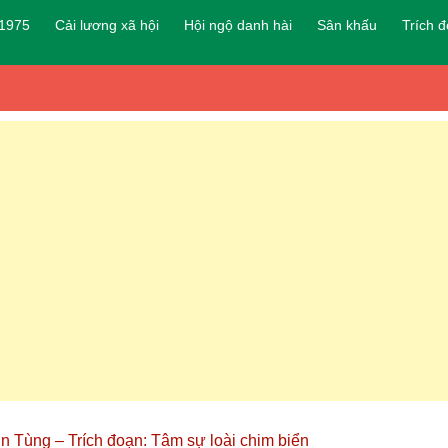
 1975
Cải lương xã hội
Hội ngộ danh hài
Sân khấu
Trích 
 Tùng – Trích đoạn: Tâm sự loài chim biển