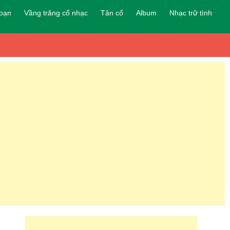
đoạn
Vầng trăng cổ nhạc
Tân cổ
Album
Nhạc trữ tình