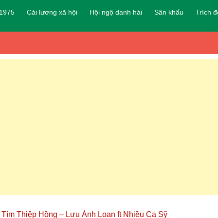
 1975
Cải lương xã hội
Hội ngộ danh hài
Sân khấu
Trích 
Tím Thiệp Hồng – Lưu Ánh Loan ft Nhiều Ca Sỹ