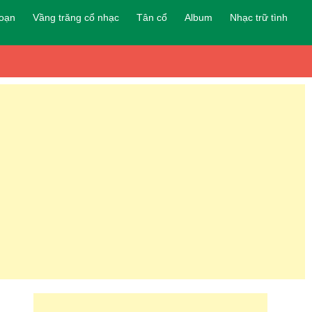
đoạn
Vầng trăng cổ nhạc
Tân cổ
Album
Nhạc trữ tình