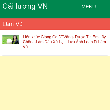
Cải lương VN
MENU
Lâm Vũ
Liên khúc Giọng Ca Dĩ Vãng- Được Tin Em Lấy
Chồng-Làm Dâu Xứ Lạ – Lưu Ánh Loan Ft Lâm
Vũ