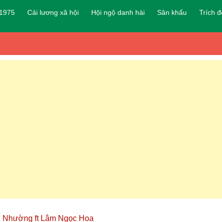
 1975
Cải lương xã hội
Hội ngộ danh hài
Sân khấu
Trích 
h Nhường ft Lâm Ngọc Hoa