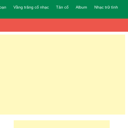
đoạn
Vầng trăng cổ nhạc
Tân cổ
Album
Nhạc trữ tình