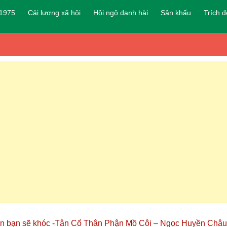
 1975
Cải lương xã hội
Hội ngộ danh hài
Sân khấu
Trích 
iến bạn sẽ khóc -Tân Cổ Thân Phận Mồ Côi – Ngọc Huyền Châu