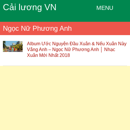
Cải lương VN
MENU
Ngọc Nữ Phương Anh
Album Ước Nguyện Đầu Xuân & Nếu Xuân Này
Vắng Anh – Ngọc Nữ Phương Anh │ Nhạc
Xuân Mới Nhất 2018