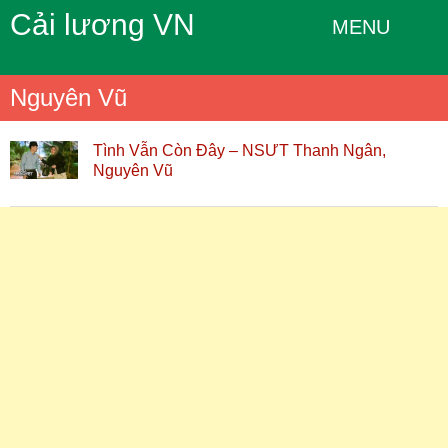
Cải lương VN
MENU
Nguyên Vũ
Tình Vẫn Còn Đây – NSƯT Thanh Ngân,
Nguyên Vũ