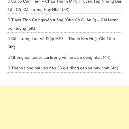
Ca cổ Cẩm Tiên – Châu Thanh MP3 | Tuyển Tập Những Bài
Tân Cổ, Cải Lương Hay Nhất (5K)
Tuyệt Tình Ca nguyên tuồng (Ông Cò Quận 9) – Cải lương
trọn tuồng (5K)
Cải Lương Lan Và Điệp MP3 – Thanh Kim Huệ, Chí Tâm
(4K)
Những bài tân cổ cải lương về mẹ cảm động nhất (4K)
Thanh Long hát văn hầu 36 giá đồng đẹp và hay nhất (4K)