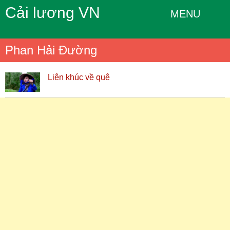
Cải lương VN
MENU
Phan Hải Đường
Liên khúc về quê