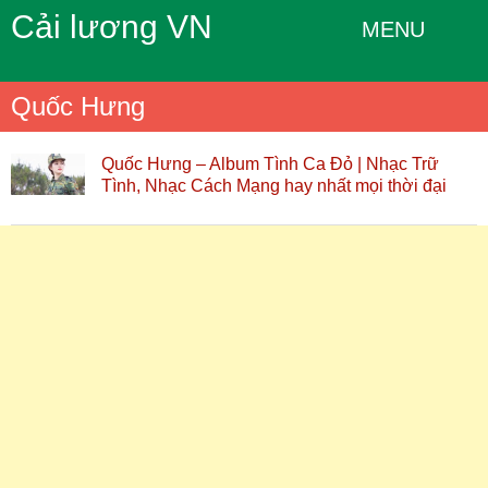
Cải lương VN
MENU
Quốc Hưng
Quốc Hưng – Album Tình Ca Đỏ | Nhạc Trữ
Tình, Nhạc Cách Mạng hay nhất mọi thời đại