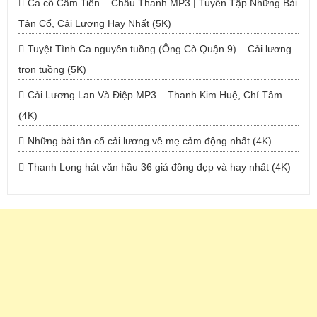
Ca cổ Cẩm Tiên – Châu Thanh MP3 | Tuyển Tập Những Bài
Tân Cổ, Cải Lương Hay Nhất (5K)
Tuyệt Tình Ca nguyên tuồng (Ông Cò Quận 9) – Cải lương
trọn tuồng (5K)
Cải Lương Lan Và Điệp MP3 – Thanh Kim Huệ, Chí Tâm
(4K)
Những bài tân cổ cải lương về mẹ cảm động nhất (4K)
Thanh Long hát văn hầu 36 giá đồng đẹp và hay nhất (4K)