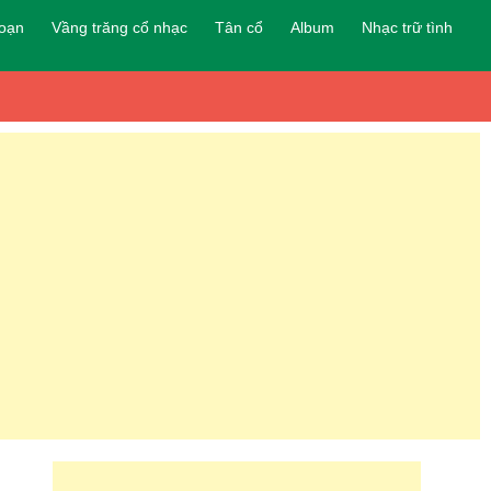
đoạn
Vầng trăng cổ nhạc
Tân cổ
Album
Nhạc trữ tình