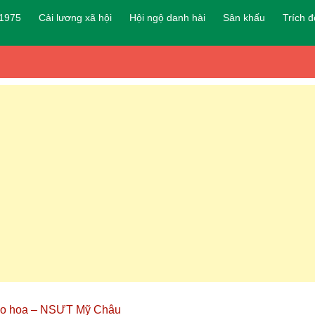
 1975
Cải lương xã hội
Hội ngộ danh hài
Sân khấu
Trích 
hào hoa – NSƯT Mỹ Châu