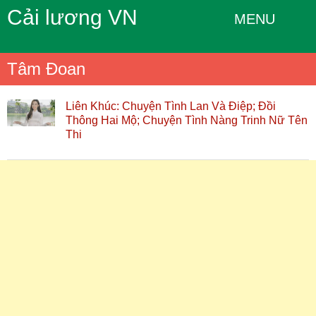
Cải lương VN
MENU
Tâm Đoan
Liên Khúc: Chuyện Tình Lan Và Điệp; Đồi
Thông Hai Mộ; Chuyện Tình Nàng Trinh Nữ Tên
Thi