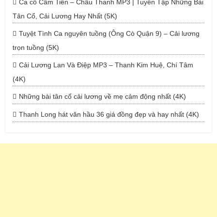
Ca cổ Cẩm Tiên – Châu Thanh MP3 | Tuyển Tập Những Bài
Tân Cổ, Cải Lương Hay Nhất (5K)
Tuyệt Tình Ca nguyên tuồng (Ông Cò Quận 9) – Cải lương
trọn tuồng (5K)
Cải Lương Lan Và Điệp MP3 – Thanh Kim Huệ, Chí Tâm
(4K)
Những bài tân cổ cải lương về mẹ cảm động nhất (4K)
Thanh Long hát văn hầu 36 giá đồng đẹp và hay nhất (4K)