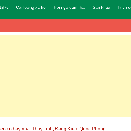
 1975
Cải lương xã hội
Hội ngộ danh hài
Sân khấu
Trích 
hèo cổ hay nhất Thùy Linh, Đăng Kiên, Quốc Phòng