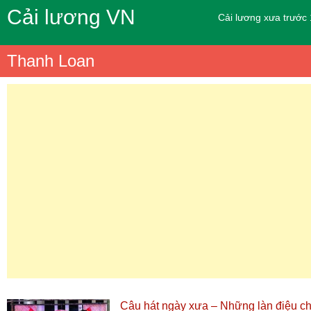
Cải lương VN
Cải lương xưa trước
Thanh Loan
Câu hát ngày xưa – Những làn điệu c