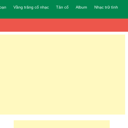
đoạn
Vầng trăng cổ nhạc
Tân cổ
Album
Nhạc trữ tình