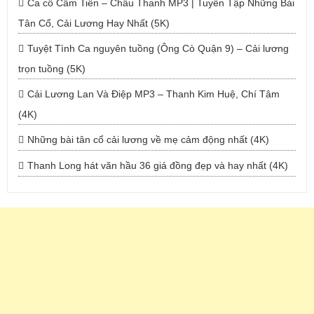
Ca cổ Cẩm Tiên – Châu Thanh MP3 | Tuyển Tập Những Bài
Tân Cổ, Cải Lương Hay Nhất (5K)
Tuyệt Tình Ca nguyên tuồng (Ông Cò Quận 9) – Cải lương
trọn tuồng (5K)
Cải Lương Lan Và Điệp MP3 – Thanh Kim Huệ, Chí Tâm
(4K)
Những bài tân cổ cải lương về mẹ cảm động nhất (4K)
Thanh Long hát văn hầu 36 giá đồng đẹp và hay nhất (4K)