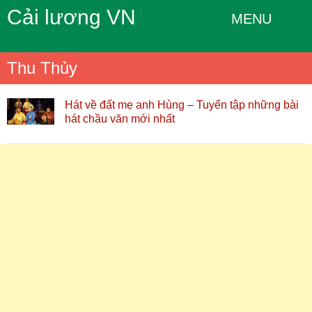
Cải lương VN
MENU
Thu Thủy
Hát về đất mẹ anh Hùng – Tuyển tập những bài
hát chầu văn mới nhất