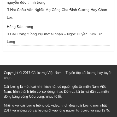
nguyễn đức thính
trong
Hát Chầu Văn Nghĩa Mẹ Công Cha Đinh Cương Hay Chọn
Lọc
Hồng Đào
trong
Cải lương tuồng Bụi mờ ải nhạn – Ngọc Huyền, Kim Tử
Long
Copyright © 2017
Cải lương Việt Nam – Tuyển tập cải lương hay tuyển
chọn
.
Cải lương là một loại hình kịch hát có nguồn gốc từ miền Nam Việt
Nam, hình thành trên cơ sở dòng nhạc Đờn ca tài tử và dân ca miền
đồng bằng sông Cửu Long, nhạc tế lễ.
Những vở cải lương tuồng cổ, video, trích đoạn cải lương mới nhất
2017 và những vở cải lương đi vào lòng người từ trước và sau 1975.