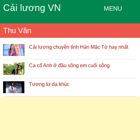
Cải lương VN
MENU
Thu Vân
Cải lương chuyện tình Hàn Mặc Tử hay nhất
Ca cổ Anh ở đầu sông em cuối sông
Tương tư dạ khúc