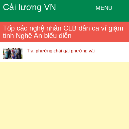
Cải lương VN
MENU
Tốp các nghệ nhân CLB dân ca ví giặm
tỉnh Nghệ An biểu diễn
Trai phường chài gái phường vải