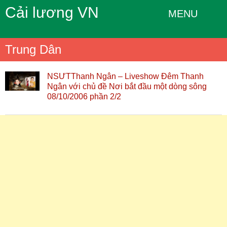
Cải lương VN
MENU
Trung Dân
NSƯTThanh Ngân – Liveshow Đêm Thanh
Ngân với chủ đề Nơi bắt đầu một dòng sông
08/10/2006 phần 2/2