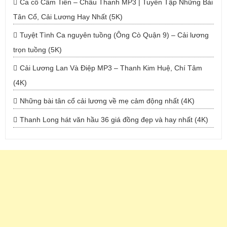
Ca cổ Cẩm Tiên – Châu Thanh MP3 | Tuyển Tập Những Bài
Tân Cổ, Cải Lương Hay Nhất (5K)
Tuyệt Tình Ca nguyên tuồng (Ông Cò Quận 9) – Cải lương
trọn tuồng (5K)
Cải Lương Lan Và Điệp MP3 – Thanh Kim Huệ, Chí Tâm
(4K)
Những bài tân cổ cải lương về mẹ cảm động nhất (4K)
Thanh Long hát văn hầu 36 giá đồng đẹp và hay nhất (4K)