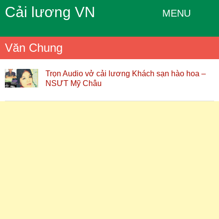
Cải lương VN
MENU
Văn Chung
Trọn Audio vở cải lương Khách sạn hào hoa –
NSƯT Mỹ Châu