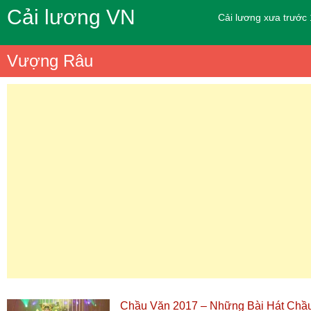
Cải lương VN
Cải lương xưa trước
Vượng Râu
Chầu Văn 2017 – Những Bài Hát Chầ