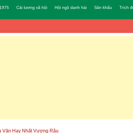
 1975
Cải lương xã hội
Hội ngộ danh hài
Sân khấu
Trích 
u Văn Hay Nhất Vượng Râu