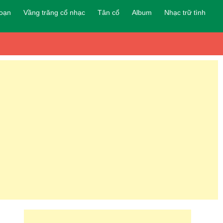
đoạn
Vầng trăng cổ nhạc
Tân cổ
Album
Nhạc trữ tình