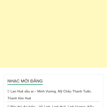
NHẠC MỚI ĐĂNG
Lan Huệ sầu ai – Minh Vương, Mỹ Châu Thanh Tuấn,
Thanh Kim Huệ
Độc thủ đại hiệp – Vũ Linh, Linh Huệ, Linh Vương, Kiều