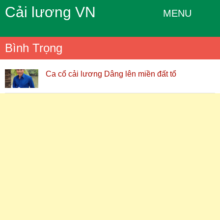
Cải lương VN
MENU
Bình Trọng
Ca cổ cải lương Dâng lên miền đất tổ