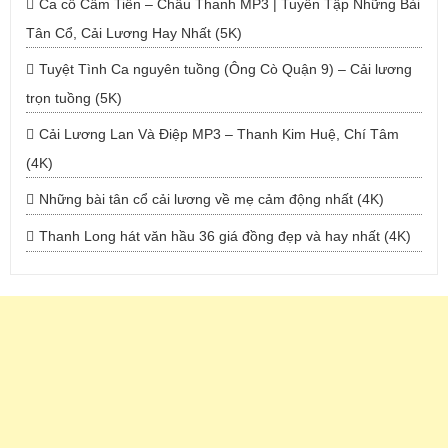
Ca cổ Cẩm Tiên – Châu Thanh MP3 | Tuyển Tập Những Bài
Tân Cổ, Cải Lương Hay Nhất (5K)
Tuyệt Tình Ca nguyên tuồng (Ông Cò Quận 9) – Cải lương
trọn tuồng (5K)
Cải Lương Lan Và Điệp MP3 – Thanh Kim Huệ, Chí Tâm
(4K)
Những bài tân cổ cải lương về mẹ cảm động nhất (4K)
Thanh Long hát văn hầu 36 giá đồng đẹp và hay nhất (4K)