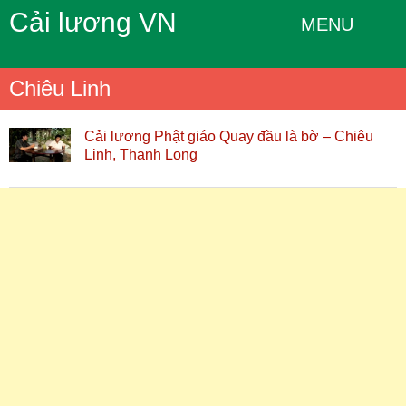
Cải lương VN
MENU
Chiêu Linh
Cải lương Phật giáo Quay đầu là bờ – Chiêu
Linh, Thanh Long