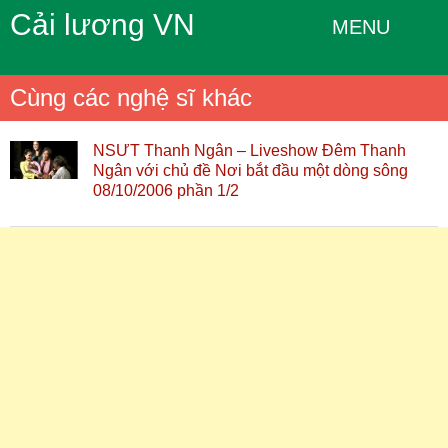
Cải lương VN
MENU
Cùng các nghệ sĩ khác
NSƯT Thanh Ngân – Liveshow Đêm Thanh
Ngân với chủ đề Nơi bắt đầu một dòng sông
08/10/2006 phần 1/2