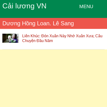
Cải lương VN
MENU
Dương Hồng Loan. Lê Sang
Liên Khúc: Đón Xuân Này Nhớ Xuân Xưa; Câu
Chuyện Đầu Năm