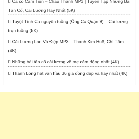
Ca cổ Cẩm Tiên – Châu Thanh MP3 | Tuyển Tập Những Bài
Tân Cổ, Cải Lương Hay Nhất (5K)
Tuyệt Tình Ca nguyên tuồng (Ông Cò Quận 9) – Cải lương
trọn tuồng (5K)
Cải Lương Lan Và Điệp MP3 – Thanh Kim Huệ, Chí Tâm
(4K)
Những bài tân cổ cải lương về mẹ cảm động nhất (4K)
Thanh Long hát văn hầu 36 giá đồng đẹp và hay nhất (4K)