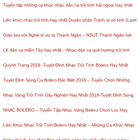
Tuyển tập những ca khúc nhạc dân ca trữ tình hải ngoại hay nhất
(Lượt nghe: 277)
Liên khúc nhạc trữ tình hay nhất Duyên phận Trách ai vô tình
(Lượt
nghe: 193)
Giao lưu với Nghệ sĩ ưu tú Thanh Ngân – NSUT Thanh Ngân hát
Bolero
LK dân ca miền Tây hay nhất – Nhạc dân ca quê hương trữ tình
(Lượt nghe: 80)
miền tây hay nhất
Quỳnh Trang 2018 -Tuyệt Đỉnh Nhạc Trữ Tình Bolero Hay Nhất
(Lượt nghe: 184)
Của Quỳnh Trang 2018
Tuyệt Đỉnh Song Ca Bolero Đặc Biệt 2018 – Tuyển Chọn Những
(Lượt nghe: 155)
Bài Hát Song Ca Nhạc Vàng Bolero Hay Nhất
Nhạc Vàng Trữ Tình Gây Nghiện Hay Nhất 2018-Tuyệt Đỉnh Song
(Lượt nghe: 218)
Ca Thiên Quang Quỳnh Trang Ngọt Ngào
NHẠC BOLERO – Tuyển Tập Nhạc Vàng Bolero Chọn Lọc Hay
(Lượt nghe: 219)
Nhất / Tuyệt Đỉnh Bolero
Liên Khúc Nhạc Trữ Tình Bolero Hay Nhất – Những Ca Khúc Nhạc