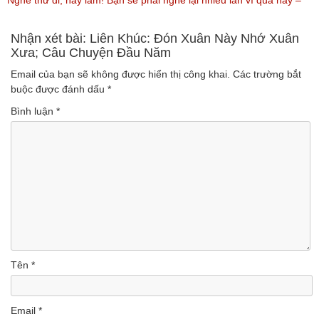
(Lượt nghe: 99)
Vàng Trữ Tình Hay Nhất 2018
Nghe thử đi, hay lắm! Bạn sẽ phải nghe lại nhiều lần vì quá hay –
(Lượt nghe: 75)
Nhạc miền Tây đặc sắc
Nhận xét bài: Liên Khúc: Đón Xuân Này Nhớ Xuân
Xưa; Câu Chuyện Đầu Năm
(Lượt nghe: 46)
Email của bạn sẽ không được hiển thị công khai.
Các trường bắt
buộc được đánh dấu
*
Bình luận
*
Tên
*
Email
*