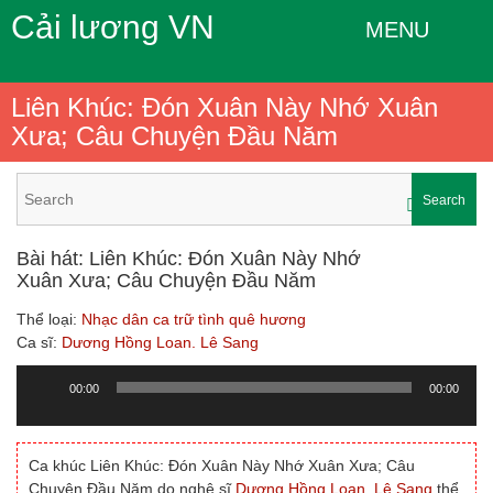
Cải lương VN
MENU
Liên Khúc: Đón Xuân Này Nhớ Xuân
Xưa; Câu Chuyện Đầu Năm
Search
Bài hát: Liên Khúc: Đón Xuân Này Nhớ
Xuân Xưa; Câu Chuyện Đầu Năm
Thể loại:
Nhạc dân ca trữ tình quê hương
Ca sĩ:
Dương Hồng Loan. Lê Sang
00:00
00:00
Trình
chơi
Audio
Ca khúc Liên Khúc: Đón Xuân Này Nhớ Xuân Xưa; Câu
Chuyện Đầu Năm do nghệ sĩ
Dương Hồng Loan. Lê Sang
thể