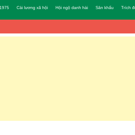
 1975
Cải lương xã hội
Hội ngộ danh hài
Sân khấu
Trích 