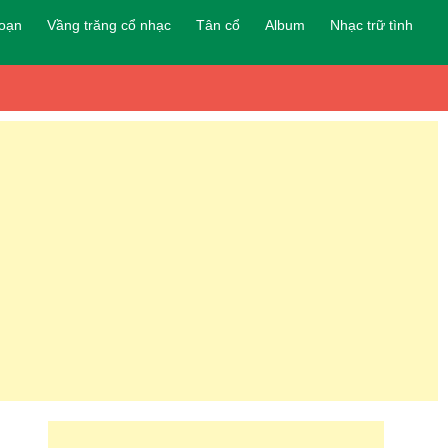
đoạn
Vầng trăng cổ nhạc
Tân cổ
Album
Nhạc trữ tình