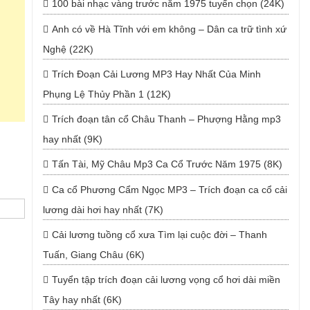
100 bài nhạc vàng trước năm 1975 tuyển chọn (24K)
Anh có về Hà Tĩnh với em không – Dân ca trữ tình xứ
Nghệ (22K)
Trích Đoạn Cải Lương MP3 Hay Nhất Của Minh
Phụng Lệ Thủy Phần 1 (12K)
Trích đoạn tân cổ Châu Thanh – Phượng Hằng mp3
hay nhất (9K)
Tấn Tài, Mỹ Châu Mp3 Ca Cổ Trước Năm 1975 (8K)
Ca cổ Phương Cẩm Ngọc MP3 – Trích đoạn ca cổ cải
lương dài hơi hay nhất (7K)
Cải lương tuồng cổ xưa Tìm lại cuộc đời – Thanh
Tuấn, Giang Châu (6K)
Tuyển tập trích đoạn cải lương vọng cổ hơi dài miền
Tây hay nhất (6K)