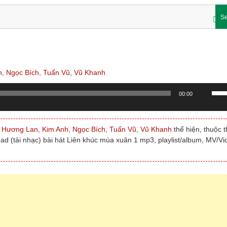
Se
h
,
Ngọc Bích
,
Tuấn Vũ
,
Vũ Khanh
Sử
00:00
dụn
các
phí
,
Hương Lan
,
Kim Anh
,
Ngọc Bích
,
Tuấn Vũ
,
Vũ Khanh
thể hiện, thuộc 
mũi
ad (tải nhạc) bài hát Liên khúc mùa xuân 1 mp3, playlist/album, MV/Vi
tên
Lên/
để
tăng
hoặc
giảm
âm
lượn