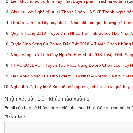
2.
Liên khúc nhạc trữ tình hay nhất Duyên phận Trách ai vô tình
(L
3.
Giao lưu với Nghệ sĩ ưu tú Thanh Ngân – NSUT Thanh Ngân hát
4.
LK dân ca miền Tây hay nhất – Nhạc dân ca quê hương trữ tình
5.
Quỳnh Trang 2018 -Tuyệt Đỉnh Nhạc Trữ Tình Bolero Hay Nhất
6.
Tuyệt Đỉnh Song Ca Bolero Đặc Biệt 2018 – Tuyển Chọn Những
7.
Nhạc Vàng Trữ Tình Gây Nghiện Hay Nhất 2018-Tuyệt Đỉnh So
8.
NHẠC BOLERO – Tuyển Tập Nhạc Vàng Bolero Chọn Lọc Hay Nhấ
9.
Liên Khúc Nhạc Trữ Tình Bolero Hay Nhất – Những Ca Khúc Nh
10.
Nghe thử đi, hay lắm! Bạn sẽ phải nghe lại nhiều lần vì quá ha
Nhận xét bài: Liên khúc mùa xuân 1
Email của bạn sẽ không được hiển thị công khai.
Các trường bắt b
Bình luận
*