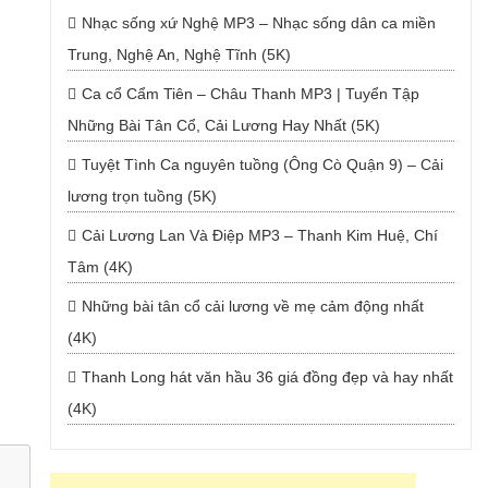
Nhạc sống xứ Nghệ MP3 – Nhạc sống dân ca miền
Trung, Nghệ An, Nghệ Tĩnh (5K)
Ca cổ Cẩm Tiên – Châu Thanh MP3 | Tuyển Tập
Những Bài Tân Cổ, Cải Lương Hay Nhất (5K)
Tuyệt Tình Ca nguyên tuồng (Ông Cò Quận 9) – Cải
lương trọn tuồng (5K)
Cải Lương Lan Và Điệp MP3 – Thanh Kim Huệ, Chí
Tâm (4K)
Những bài tân cổ cải lương về mẹ cảm động nhất
(4K)
Thanh Long hát văn hầu 36 giá đồng đẹp và hay nhất
(4K)