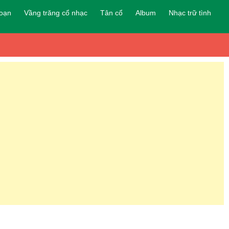
đoạn
Vầng trăng cổ nhạc
Tân cổ
Album
Nhạc trữ tình