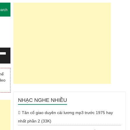
arch
g
m
thể
deo
Xuống
NHẠC NGHE NHIỀU
Tân cổ giao duyên cải lương mp3 trước 1975 hay
nhất phần 2 (33K)
g.