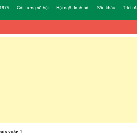
 1975
Cải lương xã hội
Hội ngộ danh hài
Sân khấu
Trích 
mùa xuân 1