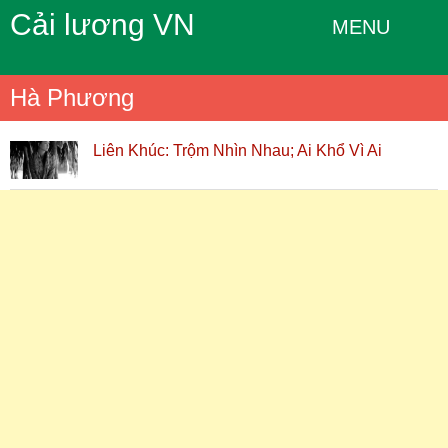
Cải lương VN
MENU
Hà Phương
Liên Khúc: Trộm Nhìn Nhau; Ai Khổ Vì Ai