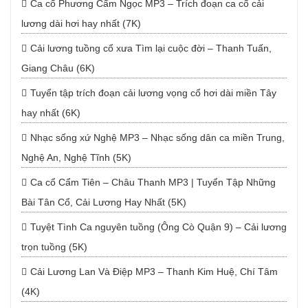
Ca cổ Phương Cẩm Ngọc MP3 – Trích đoạn ca cổ cải
lương dài hơi hay nhất (7K)
Cải lương tuồng cổ xưa Tìm lại cuộc đời – Thanh Tuấn,
Giang Châu (6K)
Tuyển tập trích đoạn cải lương vọng cổ hơi dài miền Tây
hay nhất (6K)
Nhạc sống xứ Nghệ MP3 – Nhạc sống dân ca miền Trung,
Nghệ An, Nghệ Tĩnh (5K)
Ca cổ Cẩm Tiên – Châu Thanh MP3 | Tuyển Tập Những
Bài Tân Cổ, Cải Lương Hay Nhất (5K)
Tuyệt Tình Ca nguyên tuồng (Ông Cò Quận 9) – Cải lương
trọn tuồng (5K)
Cải Lương Lan Và Điệp MP3 – Thanh Kim Huệ, Chí Tâm
(4K)