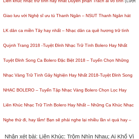
(Lượt nghe: 277)
Liên khúc nhạc trữ tình hay nhất Duyên phận Trách ai vô tình
(Lượt
nghe: 193)
Giao lưu với Nghệ sĩ ưu tú Thanh Ngân – NSUT Thanh Ngân hát
Bolero
LK dân ca miền Tây hay nhất – Nhạc dân ca quê hương trữ tình
(Lượt nghe: 80)
miền tây hay nhất
Quỳnh Trang 2018 -Tuyệt Đỉnh Nhạc Trữ Tình Bolero Hay Nhất
(Lượt nghe: 184)
Của Quỳnh Trang 2018
Tuyệt Đỉnh Song Ca Bolero Đặc Biệt 2018 – Tuyển Chọn Những
(Lượt nghe: 155)
Bài Hát Song Ca Nhạc Vàng Bolero Hay Nhất
Nhạc Vàng Trữ Tình Gây Nghiện Hay Nhất 2018-Tuyệt Đỉnh Song
(Lượt nghe: 218)
Ca Thiên Quang Quỳnh Trang Ngọt Ngào
NHẠC BOLERO – Tuyển Tập Nhạc Vàng Bolero Chọn Lọc Hay
(Lượt nghe: 219)
Nhất / Tuyệt Đỉnh Bolero
Liên Khúc Nhạc Trữ Tình Bolero Hay Nhất – Những Ca Khúc Nhạc
(Lượt nghe: 99)
Vàng Trữ Tình Hay Nhất 2018
Nghe thử đi, hay lắm! Bạn sẽ phải nghe lại nhiều lần vì quá hay –
(Lượt nghe: 75)
Nhạc miền Tây đặc sắc
Nhận xét bài: Liên Khúc: Trộm Nhìn Nhau; Ai Khổ Vì