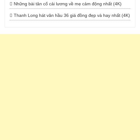
Những bài tân cổ cải lương về mẹ cảm động nhất (4K)
Thanh Long hát văn hầu 36 giá đồng đẹp và hay nhất (4K)