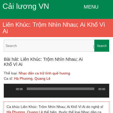
Cải lương VN
MENU
Liên Khúc: Trộm Nhìn Nhau; Ai Khổ Vì
Ai
Search
Bài hát: Liên Khúc: Trộm Nhìn Nhau; Ai
Khổ Vì Ai
Thể loại:
Nhạc dân ca trữ tình quê hương
Ca sĩ:
Hà Phương
,
Quang Lê
00:00
00:00
Trình
chơi
Audio
Ca khúc Liên Khúc: Trộm Nhìn Nhau; Ai Khổ Vì Ai do nghệ sĩ
Hà Phương
,
Quang Lê
thể hiện, thuộc thể loại Nhạc dân ca