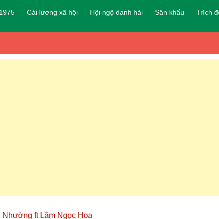
 1975
Cải lương xã hội
Hội ngộ danh hài
Sân khấu
Trích 
h Nhường ft Lâm Ngọc Hoa