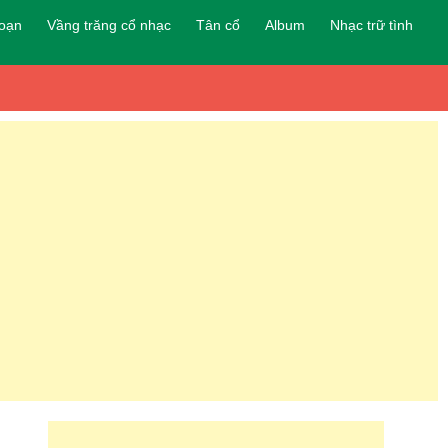
đoạn
Vầng trăng cổ nhạc
Tân cổ
Album
Nhạc trữ tình