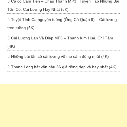
Ca cổ Cẩm Tiên – Châu Thanh MP3 | Tuyển Tập Những Bài
Tân Cổ, Cải Lương Hay Nhất (5K)
Tuyệt Tình Ca nguyên tuồng (Ông Cò Quận 9) – Cải lương
trọn tuồng (5K)
Cải Lương Lan Và Điệp MP3 – Thanh Kim Huệ, Chí Tâm
(4K)
Những bài tân cổ cải lương về mẹ cảm động nhất (4K)
Thanh Long hát văn hầu 36 giá đồng đẹp và hay nhất (4K)